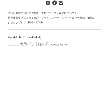
支払い方法について
/
配送・送料について
/
返品について
/
特定商取引法に基づく表記
/
プライバシーポリシー
/
メルマガ登録・解除
/
ショップブログ
/
RSS
・
ATOM
© partskobo [Tesoro Co.Ltd.]
Powered by