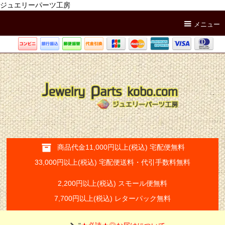
ジュエリーパーツ工房
メニュー
商品代金11,000円以上(税込) 宅配便無料
33,000円以上(税込) 宅配便送料・代引手数料無料
2,200円以上(税込) スモール便無料
7,700円以上(税込) レターパック無料