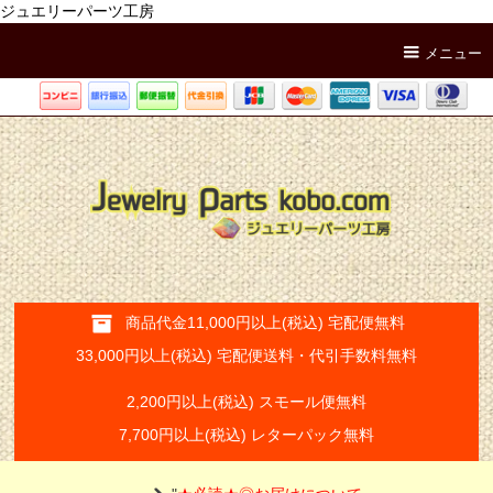
ジュエリーパーツ工房
メニュー
商品代金11,000円以上(税込) 宅配便無料
33,000円以上(税込) 宅配便送料・代引手数料無料
2,200円以上(税込) スモール便無料
7,700円以上(税込) レターパック無料