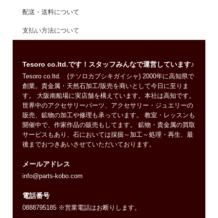
配送・送料について
支払い方法について
Tesoro co.ltd.です！スタッフみんなで運営しています♪
Tesoro co.ltd. (テソロカブシキガイシャ) 2000年に高知県で
創業。貴金属・天然石加工/販売を商いとして今日に至りま
す。 大阪南船場に実店舗を構えています。本社は高知です。
世界中のアクセサリーパーツ、アクセサリー・ジュエリーの
販売、鉱物の加工や修理も承っています。 教室・レッスンも
開催中で、作家作品の販売もしてます。 鉱物・貴金属の買取
サービスもあり、石においては採掘～加工～処理・再生、最
後までおつきあいさせていただいております。
メールアドレス
info@parts-kobo.com
電話番号
0888795185 ※営業電話はお断りします。