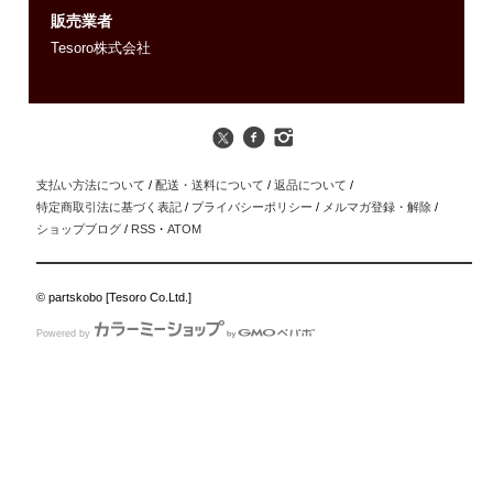
販売業者
Tesoro株式会社
支払い方法について
/
配送・送料について
/
返品について
/
特定商取引法に基づく表記
/
プライバシーポリシー
/
メルマガ登録・解除
/
ショップブログ
/
RSS
・
ATOM
© partskobo [Tesoro Co.Ltd.]
Powered by