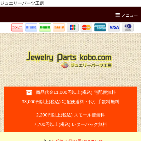
ジュエリーパーツ工房
メニュー
商品代金11,000円以上(税込) 宅配便無料
33,000円以上(税込) 宅配便送料・代引手数料無料
2,200円以上(税込) スモール便無料
7,700円以上(税込) レターパック無料