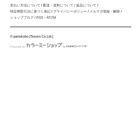
支払い方法について
/
配送・送料について
/
返品について
/
特定商取引法に基づく表記
/
プライバシーポリシー
/
メルマガ登録・解除
/
ショップブログ
/
RSS
・
ATOM
© partskobo [Tesoro Co.Ltd.]
Powered by