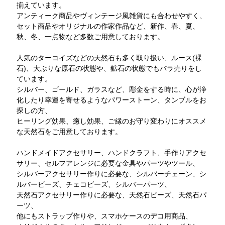
揃えています。
アンティーク商品やヴィンテージ風雑貨にも合わせやすく、
セット商品やオリジナルの作家作品など、新作、春、夏、
秋、冬、一点物など多数ご用意しております。
人気のターコイズなどの天然石も多く取り扱い、ルース(裸
石)、大ぶりな原石の状態や、鉱石の状態でもバラ売りをし
ています。
シルバー、ゴールド、ガラスなど、彫金をする時に、心が浄
化したり幸運を寄せるようなパワーストーン、タンブルをお
探しの方、
ヒーリング効果、癒し効果、ご縁のお守り変わりにオススメ
な天然石をご用意しております。
ハンドメイドアクセサリー、ハンドクラフト、手作りアクセ
サリー、セルフアレンジに必要な金具やパーツやツール、
シルバーアクセサリー作りに必要な、シルバーチェーン、シ
ルバービーズ、チェコビーズ、シルバーパーツ、
天然石アクセサリー作りに必要な、天然石ビーズ、天然石パ
ーツ、
他にもストラップ作りや、スマホケースのデコ用商品、