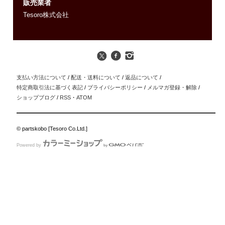
販売業者
Tesoro株式会社
支払い方法について
/
配送・送料について
/
返品について
/
特定商取引法に基づく表記
/
プライバシーポリシー
/
メルマガ登録・解除
/
ショップブログ
/
RSS
・
ATOM
© partskobo [Tesoro Co.Ltd.]
Powered by