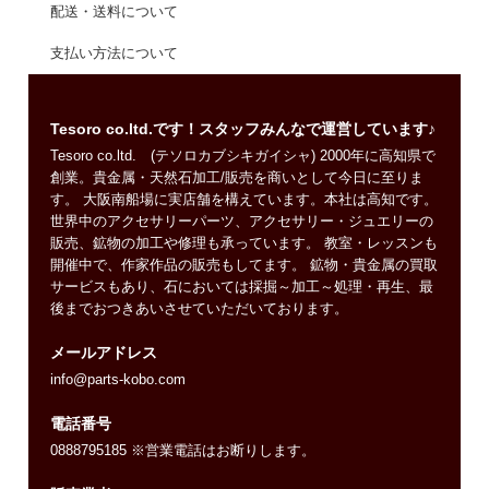
配送・送料について
支払い方法について
Tesoro co.ltd.です！スタッフみんなで運営しています♪
Tesoro co.ltd. (テソロカブシキガイシャ) 2000年に高知県で
創業。貴金属・天然石加工/販売を商いとして今日に至りま
す。 大阪南船場に実店舗を構えています。本社は高知です。
世界中のアクセサリーパーツ、アクセサリー・ジュエリーの
販売、鉱物の加工や修理も承っています。 教室・レッスンも
開催中で、作家作品の販売もしてます。 鉱物・貴金属の買取
サービスもあり、石においては採掘～加工～処理・再生、最
後までおつきあいさせていただいております。
メールアドレス
info@parts-kobo.com
電話番号
0888795185 ※営業電話はお断りします。