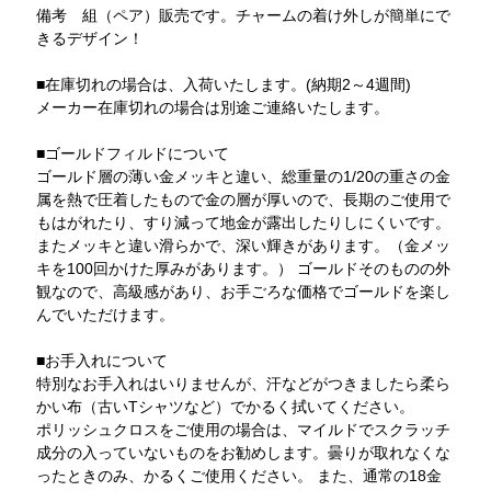
備考 組（ペア）販売です。チャームの着け外しが簡単にで
きるデザイン！
■在庫切れの場合は、入荷いたします。(納期2～4週間)
メーカー在庫切れの場合は別途ご連絡いたします。
■ゴールドフィルドについて
ゴールド層の薄い金メッキと違い、総重量の1/20の重さの金
属を熱で圧着したもので金の層が厚いので、長期のご使用で
もはがれたり、すり減って地金が露出したりしにくいです。
またメッキと違い滑らかで、深い輝きがあります。（金メッ
キを100回かけた厚みがあります。） ゴールドそのものの外
観なので、高級感があり、お手ごろな価格でゴールドを楽し
んでいただけます。
■お手入れについて
特別なお手入れはいりませんが、汗などがつきましたら柔ら
かい布（古いTシャツなど）でかるく拭いてください。
ポリッシュクロスをご使用の場合は、マイルドでスクラッチ
成分の入っていないものをお勧めします。曇りが取れなくな
ったときのみ、かるくご使用ください。 また、通常の18金