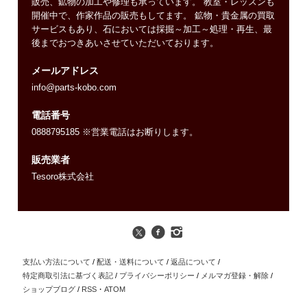
販売、鉱物の加工や修理も承っています。 教室・レッスンも
開催中で、作家作品の販売もしてます。 鉱物・貴金属の買取
サービスもあり、石においては採掘～加工～処理・再生、最
後までおつきあいさせていただいております。
メールアドレス
info@parts-kobo.com
電話番号
0888795185 ※営業電話はお断りします。
販売業者
Tesoro株式会社
支払い方法について
/
配送・送料について
/
返品について
/
特定商取引法に基づく表記
/
プライバシーポリシー
/
メルマガ登録・解除
/
ショップブログ
/
RSS
・
ATOM