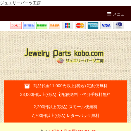
ジュエリーパーツ工房
メニュー
商品代金11,000円以上(税込) 宅配便無料
33,000円以上(税込) 宅配便送料・代引手数料無料
2,200円以上(税込) スモール便無料
7,700円以上(税込) レターパック無料