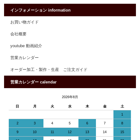
インフォメーション information
お買い物ガイド
会社概要
youtube 動画紹介
営業カレンダー
オーダー加工・製作・生産 ご注文ガイド
営業カレンダー calendar
2026年8月
日
月
火
水
木
金
土
1
2
3
4
5
6
7
8
9
10
11
12
13
14
15