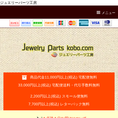
ジュエリーパーツ工房
メニュー
商品代金11,000円以上(税込) 宅配便無料
33,000円以上(税込) 宅配便送料・代引手数料無料
2,200円以上(税込) スモール便無料
7,700円以上(税込) レターパック無料