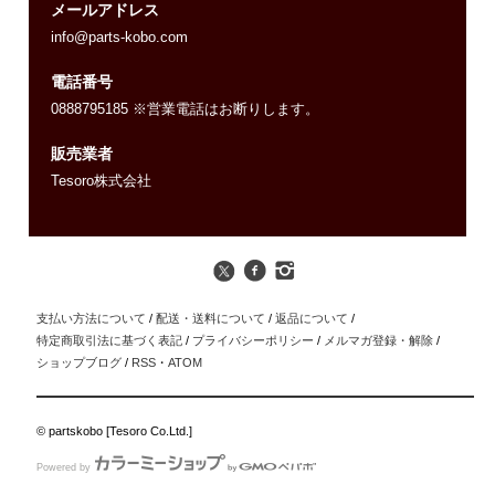
メールアドレス
info@parts-kobo.com
電話番号
0888795185 ※営業電話はお断りします。
販売業者
Tesoro株式会社
支払い方法について
/
配送・送料について
/
返品について
/
特定商取引法に基づく表記
/
プライバシーポリシー
/
メルマガ登録・解除
/
ショップブログ
/
RSS
・
ATOM
© partskobo [Tesoro Co.Ltd.]
Powered by