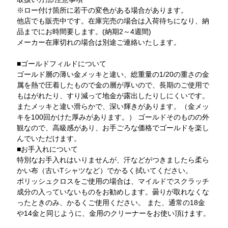
※ロー付け箇所に若干の変色がある場合があります。
他店でも販売中です。在庫完売の場合は入荷待ちになり、納
品までにお時間要します。(納期2～4週間)
メーカー在庫切れの場合は別途ご連絡いたします。
■ゴールドフィルドについて
ゴールド層の薄い金メッキと違い、総重量の1/20の重さの金
属を熱で圧着したもので金の層が厚いので、長期のご使用で
もはがれたり、すり減って地金が露出したりしにくいです。
またメッキと違い滑らかで、深い輝きがあります。（金メッ
キを100回かけた厚みがあります。） ゴールドそのものの外
観なので、高級感があり、お手ごろな価格でゴールドを楽し
んでいただけます。
■お手入れについて
特別なお手入れはいりませんが、汗などがつきましたら柔ら
かい布（古いTシャツなど）でかるく拭いてください。
ポリッシュクロスをご使用の場合は、マイルドでスクラッチ
成分の入っていないものをお勧めします。曇りが取れなくな
ったときのみ、かるくご使用ください。 また、通常の18金
や14金と同じように、金用のクリーナーをお使い頂けます。