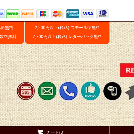
配便無料
2,200円以上(税込) スモール便無料
手数料無料
7,700円以上(税込) レターパック無料
カート(0)