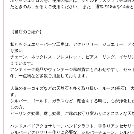
ポリッシュクロスをご使用の場合は、マイルドでスクラッチ成分
たときのみ、かるくご使用ください。 また、通常の18金や14
【当店のご紹介】
私たちジュエリーパーツ工房は、アクセサリー、ジュエリー、ア
り扱い、
チェーン、ネックレス、ブレスレット、ピアス、リング、イヤリ
えています。
アンティーク商品やヴィンテージ風雑貨にも合わせやすく、セッ
冬、一点物など多数ご用意しております。
人気のターコイズなどの天然石も多く取り扱い、ルース(裸石)、
す。
シルバー、ゴールド、ガラスなど、彫金をする時に、心が浄化し
しの方、
ヒーリング効果、癒し効果、ご縁のお守り変わりにオススメな天
ハンドメイドアクセサリー、ハンドクラフト、手作りアクセサリ
シルバーアクセサリー作りに必要な、シルバーチェーン、シルバ