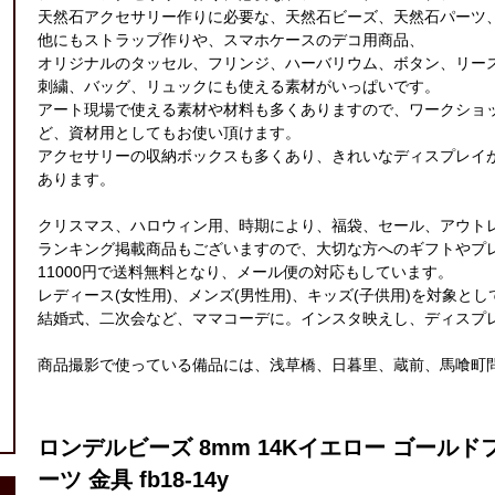
天然石アクセサリー作りに必要な、天然石ビーズ、天然石パーツ
他にもストラップ作りや、スマホケースのデコ用商品、
オリジナルのタッセル、フリンジ、ハーバリウム、ボタン、リー
刺繍、バッグ、リュックにも使える素材がいっぱいです。
アート現場で使える素材や材料も多くありますので、ワークショ
ど、資材用としてもお使い頂けます。
アクセサリーの収納ボックスも多くあり、きれいなディスプレイ
あります。
クリスマス、ハロウィン用、時期により、福袋、セール、アウト
ランキング掲載商品もございますので、大切な方へのギフトやプ
11000円で送料無料となり、メール便の対応もしています。
レディース(女性用)、メンズ(男性用)、キッズ(子供用)を対象と
結婚式、二次会など、ママコーデに。インスタ映えし、ディスプ
商品撮影で使っている備品には、浅草橋、日暮里、蔵前、馬喰町
ロンデルビーズ 8mm 14Kイエロー ゴールドフ
ーツ 金具 fb18-14y