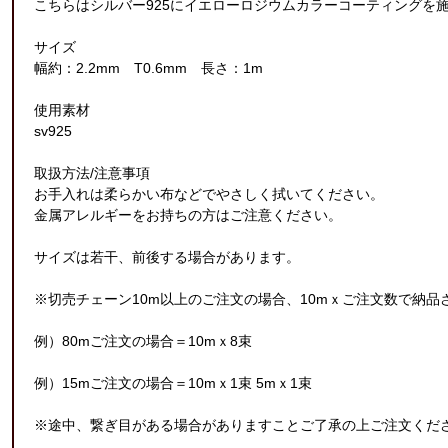
こちらはシルバー925にイエローロジウムカラーコーティングを
サイズ
幅約：2.2mm T0.6mm 長さ：1m
使用素材
sv925
取扱方法/注意事項
お手入れは柔らかい布などでやさしく拭いてください。
金属アレルギーをお持ちの方はご注意ください。
サイズは若干、前後する場合があります。
※切売チェーン10m以上のご注文の場合、10mｘご注文数で納品
例）80mご注文の場合＝10mｘ8束
例）15mご注文の場合＝10mｘ1束 5mｘ1束
※途中、繋ぎ目がある場合がありますことご了承の上ご注文くだ