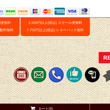
配便無料
2,200円以上(税込) スモール便無料
手数料無料
7,700円以上(税込) レターパック無料
カート(0)