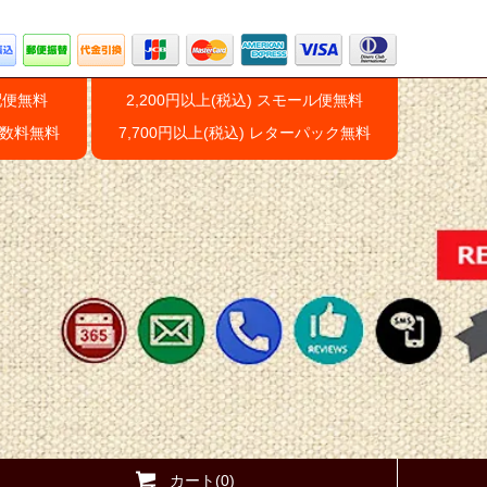
配便無料
2,200円以上(税込) スモール便無料
手数料無料
7,700円以上(税込) レターパック無料
カート(0)