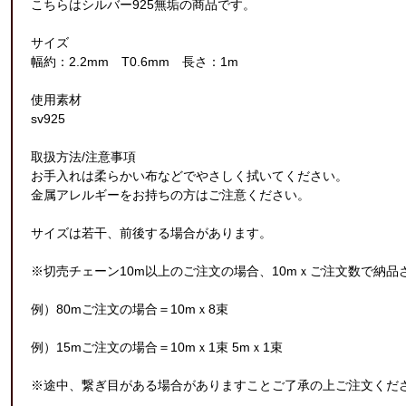
こちらはシルバー925無垢の商品です。
サイズ
幅約：2.2mm T0.6mm 長さ：1m
使用素材
sv925
取扱方法/注意事項
お手入れは柔らかい布などでやさしく拭いてください。
金属アレルギーをお持ちの方はご注意ください。
サイズは若干、前後する場合があります。
※切売チェーン10m以上のご注文の場合、10mｘご注文数で納品
例）80mご注文の場合＝10mｘ8束
例）15mご注文の場合＝10mｘ1束 5mｘ1束
※途中、繋ぎ目がある場合がありますことご了承の上ご注文くだ