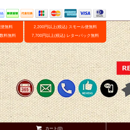
配便無料
2,200円以上(税込) スモール便無料
手数料無料
7,700円以上(税込) レターパック無料
カート(0)