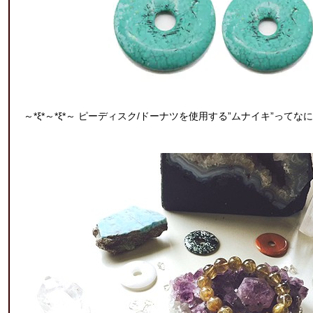
～*ξ*～*ξ*～ ピーディスク/ドーナツを使用する”ムナイキ”ってなに？