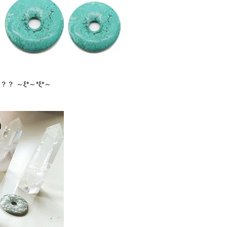
？ ～ξ*～*ξ*～