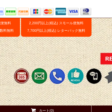
配便無料
2,200円以上(税込) スモール便無料
手数料無料
7,700円以上(税込) レターパック無料
カート(0)