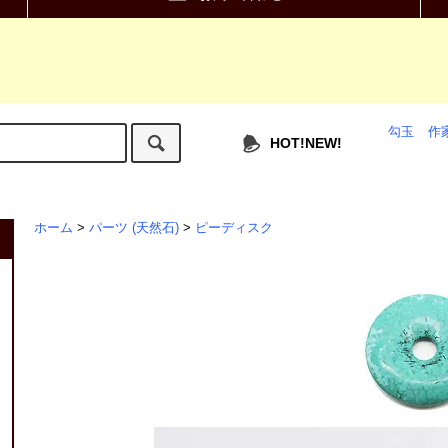
勾玉
作
HOT!NEW!
ホーム
>
パーツ (天然石)
>
ピーディスク