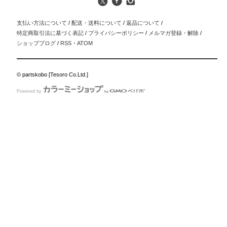
支払い方法について
/
配送・送料について
/
返品について
/
特定商取引法に基づく表記
/
プライバシーポリシー
/
メルマガ登録・解除
/
ショップブログ
/
RSS
・
ATOM
© partskobo [Tesoro Co.Ltd.]
Powered by