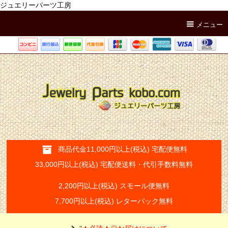
ジュエリーパーツ工房
メニュー
商品代金11,000円以上(税込) 宅配便無料
33,000円以上(税込) 宅配便送料・代引手数料無料
2,200円以上(税込) スモール便無料
7,700円以上(税込) レターパック無料