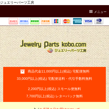
ジュエリーパーツ工房
メニュー
商品代金11,000円以上(税込) 宅配便無料
33,000円以上(税込) 宅配便送料・代引手数料無料
2,200円以上(税込) スモール便無料
7,700円以上(税込) レターパック無料