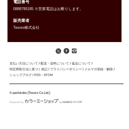
電話番号
0888795185 ※営業電話はお断りします。
販売業者
Tesoro株式会社
支払い方法について
/
配送・送料について
/
返品について
/
特定商取引法に基づく表記
/
プライバシーポリシー
/
メルマガ登録・解除
/
ショップブログ
/
RSS
・
ATOM
© partskobo [Tesoro Co.Ltd.]
Powered by