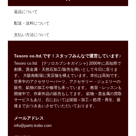
返品について
配送・送料について
支払い方法について
Tesoro co.ltd.です！スタッフみんなで運営しています♪
Tesoro co.ltd. (テソロカブシキガイシャ) 2000年に高知県で
創業。貴金属・天然石加工/販売を商いとして今日に至りま
す。 大阪南船場に実店舗を構えています。本社は高知です。
世界中のアクセサリーパーツ、アクセサリー・ジュエリーの
販売、鉱物の加工や修理も承っています。 教室・レッスンも
開催中で、作家作品の販売もしてます。 鉱物・貴金属の買取
サービスもあり、石においては採掘～加工～処理・再生、最
後までおつきあいさせていただいております。
メールアドレス
info@parts-kobo.com