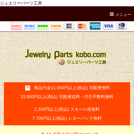
ジュエリーパーツ工房
メニュー
商品代金11,000円以上(税込) 宅配便無料
33,000円以上(税込) 宅配便送料・代引手数料無料
2,200円以上(税込) スモール便無料
7,700円以上(税込) レターパック無料