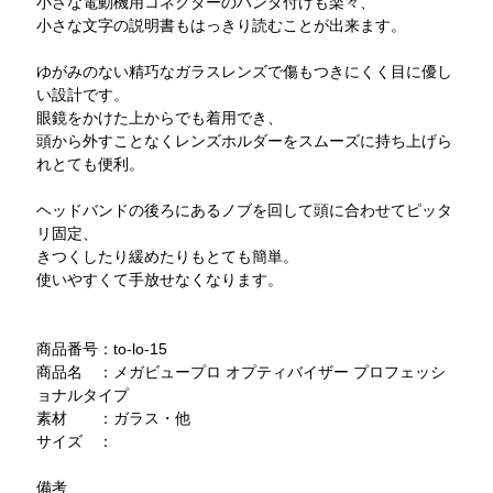
小さな電動機用コネクターのハンダ付けも楽々、
小さな文字の説明書もはっきり読むことが出来ます。
ゆがみのない精巧なガラスレンズで傷もつきにくく目に優し
い設計です。
眼鏡をかけた上からでも着用でき、
頭から外すことなくレンズホルダーをスムーズに持ち上げら
れとても便利。
ヘッドバンドの後ろにあるノブを回して頭に合わせてピッタ
リ固定、
きつくしたり緩めたりもとても簡単。
使いやすくて手放せなくなります。
商品番号：to-lo-15
商品名 ：メガビュープロ オプティバイザー プロフェッシ
ョナルタイプ
素材 ：ガラス・他
サイズ ：
備考