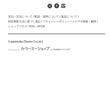
支払い方法について
/
配送・送料について
/
返品について
/
特定商取引法に基づく表記
/
プライバシーポリシー
/
メルマガ登録・解除
/
ショップブログ
/
RSS
・
ATOM
© partskobo [Tesoro Co.Ltd.]
Powered by