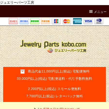
ジュエリーパーツ工房
メニュー
商品代金11,000円以上(税込) 宅配便無料
33,000円以上(税込) 宅配便送料・代引手数料無料
2,200円以上(税込) スモール便無料
7,700円以上(税込) レターパック無料