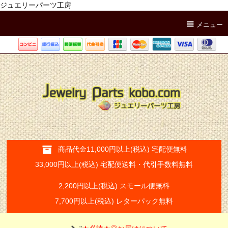
ジュエリーパーツ工房
メニュー
商品代金11,000円以上(税込) 宅配便無料
33,000円以上(税込) 宅配便送料・代引手数料無料
2,200円以上(税込) スモール便無料
7,700円以上(税込) レターパック無料