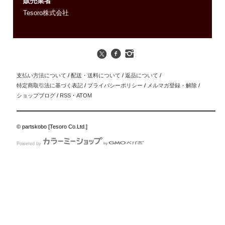
販売業者
Tesoro株式会社
支払い方法について
/
配送・送料について
/
返品について
/
特定商取引法に基づく表記
/
プライバシーポリシー
/
メルマガ登録・解除
/
ショップブログ
/
RSS
・
ATOM
© partskobo [Tesoro Co.Ltd.]
Powered by