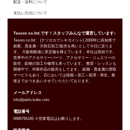
配送・送料について
支払い方法について
Tesoro co.ltd.です！スタッフみんなで運営しています♪
Tesoro co.ltd. (テソロカブシキガイシャ) 2000年に高知県で
創業。貴金属・天然石加工/販売を商いとして今日に至りま
す。 大阪南船場に実店舗を構えています。本社は高知です。
世界中のアクセサリーパーツ、アクセサリー・ジュエリーの
販売、鉱物の加工や修理も承っています。 教室・レッスンも
開催中で、作家作品の販売もしてます。 鉱物・貴金属の買取
サービスもあり、石においては採掘～加工～処理・再生、最
後までおつきあいさせていただいております。
メールアドレス
info@parts-kobo.com
電話番号
0888795185 ※営業電話はお断りします。