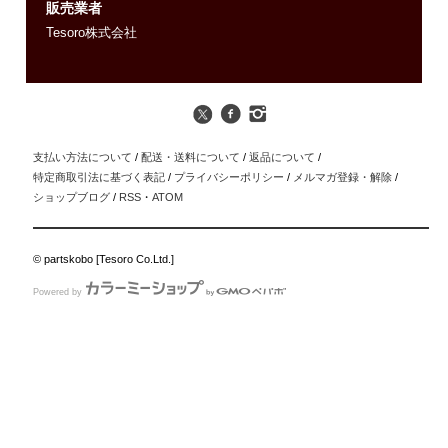
販売業者
Tesoro株式会社
支払い方法について
/
配送・送料について
/
返品について
/
特定商取引法に基づく表記
/
プライバシーポリシー
/
メルマガ登録・解除
/
ショップブログ
/
RSS
・
ATOM
© partskobo [Tesoro Co.Ltd.]
Powered by