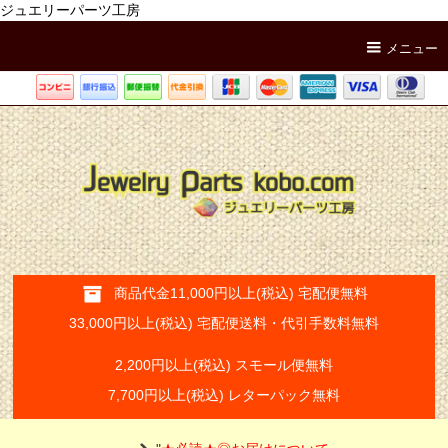
ジュエリーパーツ工房
メニュー
商品代金11,000円以上(税込) 宅配便無料
33,000円以上(税込) 宅配便送料・代引手数料無料
2,200円以上(税込) スモール便無料
7,700円以上(税込) レターパック無料