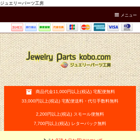
ジュエリーパーツ工房
メニュー
商品代金11,000円以上(税込) 宅配便無料
33,000円以上(税込) 宅配便送料・代引手数料無料
2,200円以上(税込) スモール便無料
7,700円以上(税込) レターパック無料