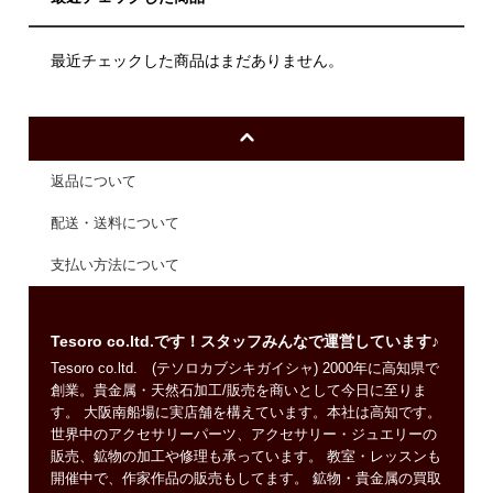
最近チェックした商品はまだありません。
返品について
配送・送料について
支払い方法について
Tesoro co.ltd.です！スタッフみんなで運営しています♪
Tesoro co.ltd. (テソロカブシキガイシャ) 2000年に高知県で
創業。貴金属・天然石加工/販売を商いとして今日に至りま
す。 大阪南船場に実店舗を構えています。本社は高知です。
世界中のアクセサリーパーツ、アクセサリー・ジュエリーの
販売、鉱物の加工や修理も承っています。 教室・レッスンも
開催中で、作家作品の販売もしてます。 鉱物・貴金属の買取