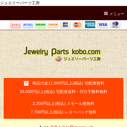
ジュエリーパーツ工房
メニュー
商品代金11,000円以上(税込) 宅配便無料
33,000円以上(税込) 宅配便送料・代引手数料無料
2,200円以上(税込) スモール便無料
7,700円以上(税込) レターパック無料