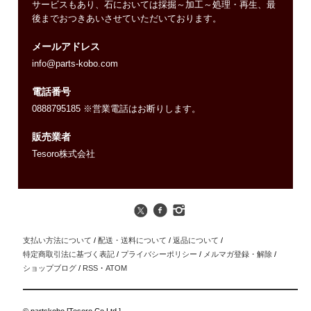
サービスもあり、石においては採掘～加工～処理・再生、最
後までおつきあいさせていただいております。
メールアドレス
info@parts-kobo.com
電話番号
0888795185 ※営業電話はお断りします。
販売業者
Tesoro株式会社
支払い方法について
/
配送・送料について
/
返品について
/
特定商取引法に基づく表記
/
プライバシーポリシー
/
メルマガ登録・解除
/
ショップブログ
/
RSS
・
ATOM