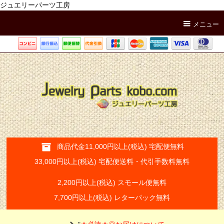
ジュエリーパーツ工房
メニュー
商品代金11,000円以上(税込) 宅配便無料
33,000円以上(税込) 宅配便送料・代引手数料無料
2,200円以上(税込) スモール便無料
7,700円以上(税込) レターパック無料