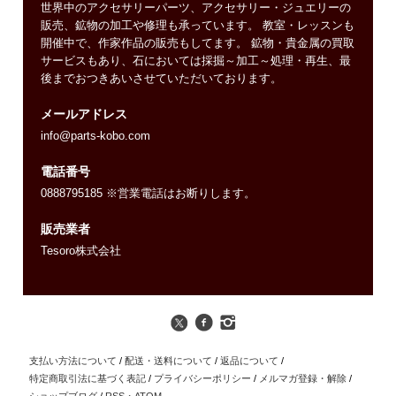
世界中のアクセサリーパーツ、アクセサリー・ジュエリーの
販売、鉱物の加工や修理も承っています。 教室・レッスンも
開催中で、作家作品の販売もしてます。 鉱物・貴金属の買取
サービスもあり、石においては採掘～加工～処理・再生、最
後までおつきあいさせていただいております。
メールアドレス
info@parts-kobo.com
電話番号
0888795185 ※営業電話はお断りします。
販売業者
Tesoro株式会社
支払い方法について
/
配送・送料について
/
返品について
/
特定商取引法に基づく表記
/
プライバシーポリシー
/
メルマガ登録・解除
/
ショップブログ
/
RSS
・
ATOM