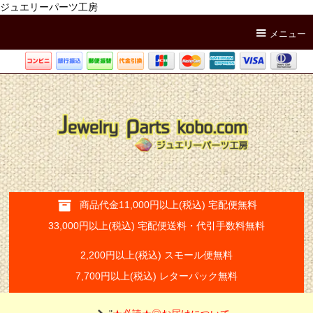
ジュエリーパーツ工房
メニュー
商品代金11,000円以上(税込) 宅配便無料
33,000円以上(税込) 宅配便送料・代引手数料無料
2,200円以上(税込) スモール便無料
7,700円以上(税込) レターパック無料