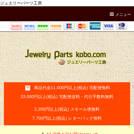
ジュエリーパーツ工房
メニュー
商品代金11,000円以上(税込) 宅配便無料
33,000円以上(税込) 宅配便送料・代引手数料無料
2,200円以上(税込) スモール便無料
7,700円以上(税込) レターパック無料