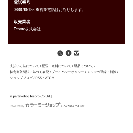
電話番号
0888795185 ※営業電話はお断りします。
販売業者
Tesoro株式会社
支払い方法について
/
配送・送料について
/
返品について
/
特定商取引法に基づく表記
/
プライバシーポリシー
/
メルマガ登録・解除
/
ショップブログ
/
RSS
・
ATOM
© partskobo [Tesoro Co.Ltd.]
Powered by