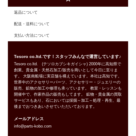
返品について
配送・送料について
支払い方法について
Tesoro co.ltd.です！スタッフみんなで運営しています♪
Tesoro co.ltd. (テソロカブシキガイシャ) 2000年に高知県で
創業。貴金属・天然石加工/販売を商いとして今日に至りま
す。 大阪南船場に実店舗を構えています。本社は高知です。
世界中のアクセサリーパーツ、アクセサリー・ジュエリーの
販売、鉱物の加工や修理も承っています。 教室・レッスンも
開催中で、作家作品の販売もしてます。 鉱物・貴金属の買取
サービスもあり、石においては採掘～加工～処理・再生、最
後までおつきあいさせていただいております。
メールアドレス
info@parts-kobo.com