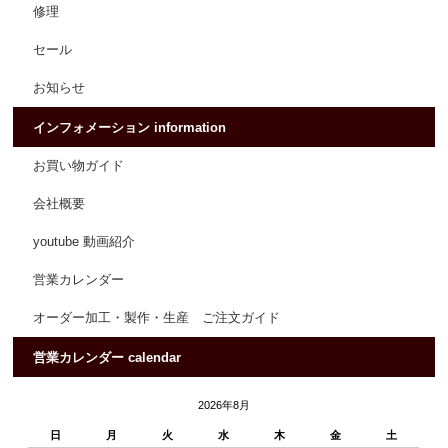
修理
セール
お知らせ
インフォメーション information
お買い物ガイド
会社概要
youtube 動画紹介
営業カレンダー
オーダー加工・製作・生産 ご注文ガイド
営業カレンダー calendar
2026年8月
日
月
火
水
木
金
土