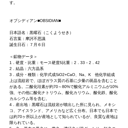
す。
オブシディアン■OBSIDIAN■
日本語名：黒曜石（こくようせき）
石言葉：摩訶不思議
誕生日石：７月６日
＜鉱物データ＞
1．硬度・比重：モース硬度5比重：2．33－2．42
2．結晶：六方晶系
3．成分・種類：化学式成SiO2+CaO、Na、K 他化学組成
上は流紋岩で、ほぼガラス質の石基に少量の斑晶を含むこと
がある。二酸化珪素が約70～80%で酸化アルミニウムが10%
強、その他に酸化ナトリウム、酸化カリウム、酸化鉄、酸化
カルシウム等を含む。
4．産出地：黒曜石は流紋岩が噴出した所に見られ、メキシ
コ、アイスランド、アメリカなど広く分布。日本でも日本で
は約70ヶ所以上が産地として知られているが、良質な産地は
限られている。