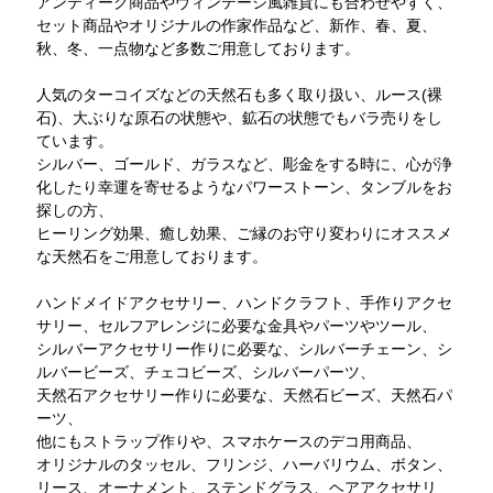
アンティーク商品やヴィンテージ風雑貨にも合わせやすく、
セット商品やオリジナルの作家作品など、新作、春、夏、
秋、冬、一点物など多数ご用意しております。
人気のターコイズなどの天然石も多く取り扱い、ルース(裸
石)、大ぶりな原石の状態や、鉱石の状態でもバラ売りをし
ています。
シルバー、ゴールド、ガラスなど、彫金をする時に、心が浄
化したり幸運を寄せるようなパワーストーン、タンブルをお
探しの方、
ヒーリング効果、癒し効果、ご縁のお守り変わりにオススメ
な天然石をご用意しております。
ハンドメイドアクセサリー、ハンドクラフト、手作りアクセ
サリー、セルフアレンジに必要な金具やパーツやツール、
シルバーアクセサリー作りに必要な、シルバーチェーン、シ
ルバービーズ、チェコビーズ、シルバーパーツ、
天然石アクセサリー作りに必要な、天然石ビーズ、天然石パ
ーツ、
他にもストラップ作りや、スマホケースのデコ用商品、
オリジナルのタッセル、フリンジ、ハーバリウム、ボタン、
リース、オーナメント、ステンドグラス、ヘアアクセサリ