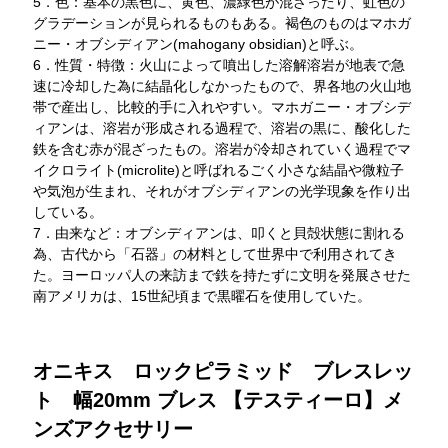
5．色：基本の黒色に、黄色、濃緑色が混ざったり、虹色の
グラデーションが見られるものもある。褐色のものはマホガ
ニー・オブシディアン(mahogany obsidian)と呼ぶ。
6．性質・特徴：火山によって噴出した溶解溶岩が地表で急
速に冷却した為に結晶化しなかったもので、界各地の火山地
帯で産出し、比較的手に入れやすい。マホガニー・オブシデ
ィアンは、溶岩が形成される過程で、溶岩の黒に、酸化した
鉄を含む赤が混ざったもの。溶岩が冷却されていく過程でマ
イクロライト(microlite)と呼ばれるごく小さな結晶や微粒子
や気泡が生まれ、それがオブシディアンの光学現象を作り出
している。
7．由来など：オブシディアンは、叩くと貝殻状態に割れる
為、古代から「石器」の材料として世界中で利用されてき
た。ヨーロッパ人の来訪まで鉄を持たずに文明を発展させた
南アメリカは、15世紀頃まで黒曜石を使用していた。
オニキス ロックピラミッド ブレスレッ
ト 幅20mm ブレス 【テスティーロ】メ
ンズアクセサリー