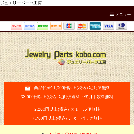
ジュエリーパーツ工房
メニュー
商品代金11,000円以上(税込) 宅配便無料
33,000円以上(税込) 宅配便送料・代引手数料無料
2,200円以上(税込) スモール便無料
7,700円以上(税込) レターパック無料