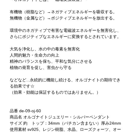
有機物（樹脂など）→ネガティブエネルギーを吸収する。
無機物（金属など）→ポジティブエネルギーを放出する。
環境中のネガティブで有害な電磁波エネルギーを無害化し、
さらにポジティブなエネルギーに変換するとされています。
大気を浄化し、水の中の毒素を無害化
人間的魅力・生命力の向上
精神のバランスを保ち、平和な気分にさせる
植物の発育を促し、害虫から守る
などなど...永続的に機能し続ける、オルゴナイトの期待でき
る効果です☆
（効果・効能は保証するものではありません。）
品番 de-09-oj-60
商品名 オルゴナイトジュエリー・シルバーペンダント
サイズ 約 トップ：34mm（バチカン含まない）厚み24mm
使用素材 sv925、レジン樹脂、水晶、ローズクォーツ、オー