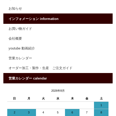
お知らせ
インフォメーション information
お買い物ガイド
会社概要
youtube 動画紹介
営業カレンダー
オーダー加工・製作・生産 ご注文ガイド
営業カレンダー calendar
2026年8月
日
月
火
水
木
金
土
1
2
3
4
5
6
7
8