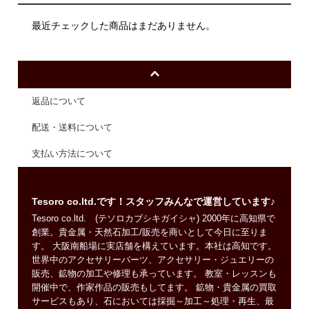
最近チェックした商品はまだありません。
返品について
配送・送料について
支払い方法について
Tesoro co.ltd.です！スタッフみんなで運営しています♪
Tesoro co.ltd. (テソロカブシキガイシャ) 2000年に高知県で
創業。貴金属・天然石加工/販売を商いとして今日に至りま
す。 大阪南船場に実店舗を構えています。本社は高知です。
世界中のアクセサリーパーツ、アクセサリー・ジュエリーの
販売、鉱物の加工や修理も承っています。 教室・レッスンも
開催中で、作家作品の販売もしてます。 鉱物・貴金属の買取
サービスもあり、石においては採掘～加工～処理・再生、最