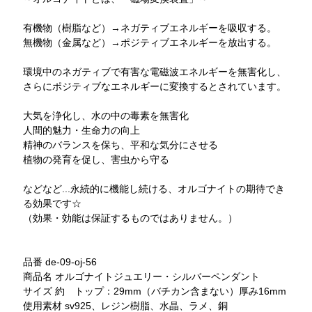
有機物（樹脂など）→ネガティブエネルギーを吸収する。
無機物（金属など）→ポジティブエネルギーを放出する。
環境中のネガティブで有害な電磁波エネルギーを無害化し、
さらにポジティブなエネルギーに変換するとされています。
大気を浄化し、水の中の毒素を無害化
人間的魅力・生命力の向上
精神のバランスを保ち、平和な気分にさせる
植物の発育を促し、害虫から守る
などなど...永続的に機能し続ける、オルゴナイトの期待でき
る効果です☆
（効果・効能は保証するものではありません。）
品番 de-09-oj-56
商品名 オルゴナイトジュエリー・シルバーペンダント
サイズ 約 トップ：29mm（バチカン含まない）厚み16mm
使用素材 sv925、レジン樹脂、水晶、ラメ、銅