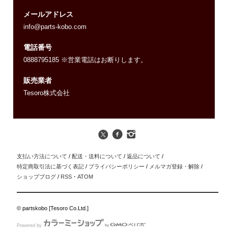
メールアドレス
info@parts-kobo.com
電話番号
0888795185 ※営業電話はお断りします。
販売業者
Tesoro株式会社
支払い方法について
/
配送・送料について
/
返品について
/
特定商取引法に基づく表記
/
プライバシーポリシー
/
メルマガ登録・解除
/
ショップブログ
/
RSS
・
ATOM
© partskobo [Tesoro Co.Ltd.]
Powered by