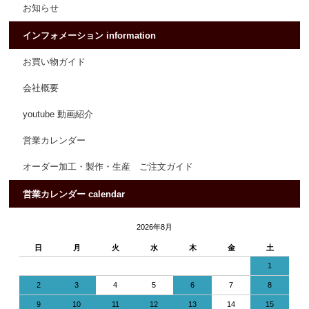
お知らせ
インフォメーション information
お買い物ガイド
会社概要
youtube 動画紹介
営業カレンダー
オーダー加工・製作・生産 ご注文ガイド
営業カレンダー calendar
2026年8月
日
月
火
水
木
金
土
1
2
3
4
5
6
7
8
9
10
11
12
13
14
15