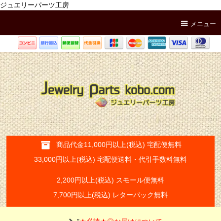
ジュエリーパーツ工房
メニュー
商品代金11,000円以上(税込) 宅配便無料
33,000円以上(税込) 宅配便送料・代引手数料無料
2,200円以上(税込) スモール便無料
7,700円以上(税込) レターパック無料