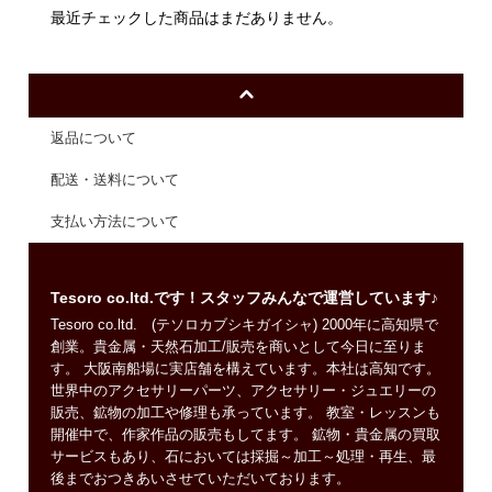
最近チェックした商品はまだありません。
返品について
配送・送料について
支払い方法について
Tesoro co.ltd.です！スタッフみんなで運営しています♪
Tesoro co.ltd. (テソロカブシキガイシャ) 2000年に高知県で
創業。貴金属・天然石加工/販売を商いとして今日に至りま
す。 大阪南船場に実店舗を構えています。本社は高知です。
世界中のアクセサリーパーツ、アクセサリー・ジュエリーの
販売、鉱物の加工や修理も承っています。 教室・レッスンも
開催中で、作家作品の販売もしてます。 鉱物・貴金属の買取
サービスもあり、石においては採掘～加工～処理・再生、最
後までおつきあいさせていただいております。