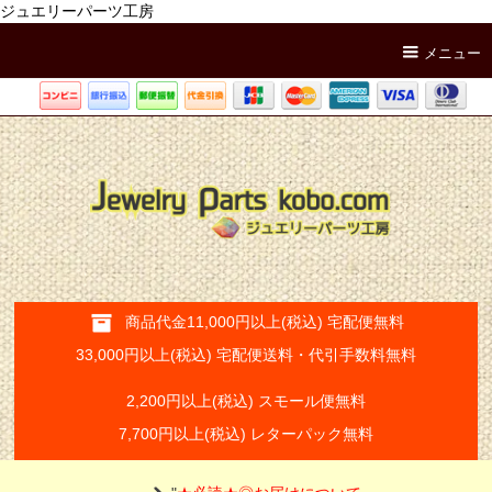
ジュエリーパーツ工房
メニュー
商品代金11,000円以上(税込) 宅配便無料
33,000円以上(税込) 宅配便送料・代引手数料無料
2,200円以上(税込) スモール便無料
7,700円以上(税込) レターパック無料