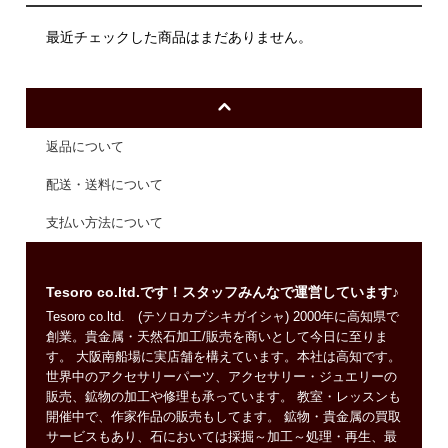
最近チェックした商品はまだありません。
返品について
配送・送料について
支払い方法について
Tesoro co.ltd.です！スタッフみんなで運営しています♪
Tesoro co.ltd. (テソロカブシキガイシャ) 2000年に高知県で
創業。貴金属・天然石加工/販売を商いとして今日に至りま
す。 大阪南船場に実店舗を構えています。本社は高知です。
世界中のアクセサリーパーツ、アクセサリー・ジュエリーの
販売、鉱物の加工や修理も承っています。 教室・レッスンも
開催中で、作家作品の販売もしてます。 鉱物・貴金属の買取
サービスもあり、石においては採掘～加工～処理・再生、最