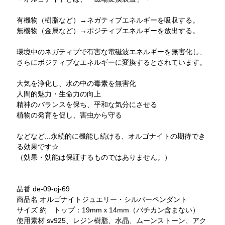
有機物（樹脂など）→ネガティブエネルギーを吸収する。
無機物（金属など）→ポジティブエネルギーを放出する。
環境中のネガティブで有害な電磁波エネルギーを無害化し、
さらにポジティブなエネルギーに変換するとされています。
大気を浄化し、水の中の毒素を無害化
人間的魅力・生命力の向上
精神のバランスを保ち、平和な気分にさせる
植物の発育を促し、害虫から守る
などなど...永続的に機能し続ける、オルゴナイトの期待でき
る効果です☆
（効果・効能は保証するものではありません。）
品番 de-09-oj-69
商品名 オルゴナイトジュエリー・シルバーペンダント
サイズ 約 トップ：19mmｘ14mm（バチカン含まない）
使用素材 sv925、レジン樹脂、水晶、ムーンストーン、アク