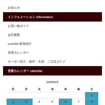
お知らせ
インフォメーション information
お買い物ガイド
会社概要
youtube 動画紹介
営業カレンダー
オーダー加工・製作・生産 ご注文ガイド
営業カレンダー calendar
2026年8月
日
月
火
水
木
金
土
1
2
3
4
5
6
7
8