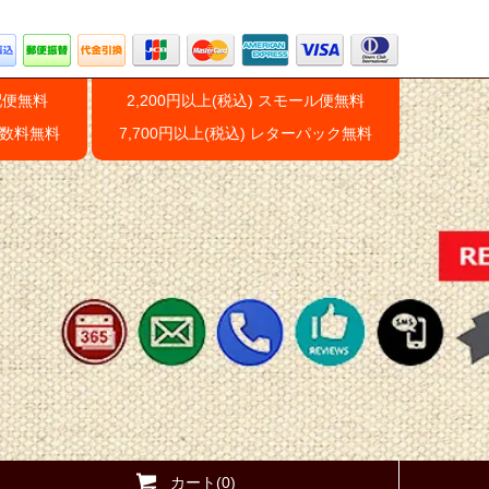
配便無料
2,200円以上(税込) スモール便無料
手数料無料
7,700円以上(税込) レターパック無料
カート(0)