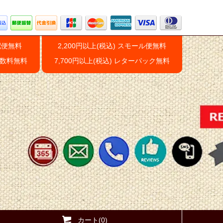
配便無料
2,200円以上(税込) スモール便無料
手数料無料
7,700円以上(税込) レターパック無料
カート(0)