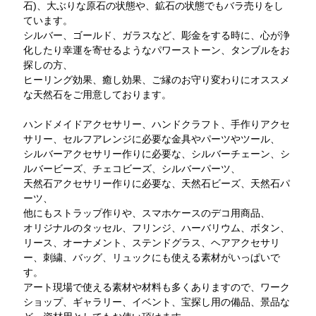
石)、大ぶりな原石の状態や、鉱石の状態でもバラ売りをし
ています。
シルバー、ゴールド、ガラスなど、彫金をする時に、心が浄
化したり幸運を寄せるようなパワーストーン、タンブルをお
探しの方、
ヒーリング効果、癒し効果、ご縁のお守り変わりにオススメ
な天然石をご用意しております。
ハンドメイドアクセサリー、ハンドクラフト、手作りアクセ
サリー、セルフアレンジに必要な金具やパーツやツール、
シルバーアクセサリー作りに必要な、シルバーチェーン、シ
ルバービーズ、チェコビーズ、シルバーパーツ、
天然石アクセサリー作りに必要な、天然石ビーズ、天然石パ
ーツ、
他にもストラップ作りや、スマホケースのデコ用商品、
オリジナルのタッセル、フリンジ、ハーバリウム、ボタン、
リース、オーナメント、ステンドグラス、ヘアアクセサリ
ー、刺繍、バッグ、リュックにも使える素材がいっぱいで
す。
アート現場で使える素材や材料も多くありますので、ワーク
ショップ、ギャラリー、イベント、宝探し用の備品、景品な