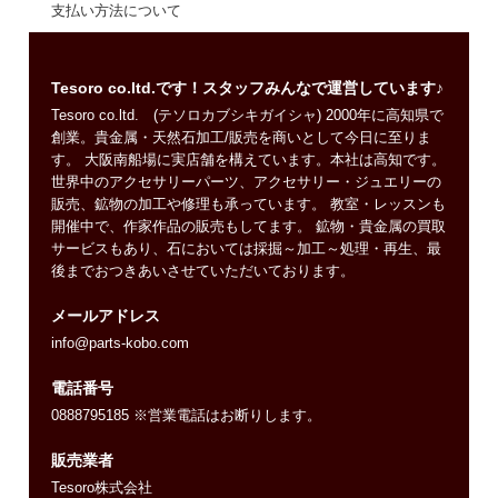
支払い方法について
Tesoro co.ltd.です！スタッフみんなで運営しています♪
Tesoro co.ltd. (テソロカブシキガイシャ) 2000年に高知県で
創業。貴金属・天然石加工/販売を商いとして今日に至りま
す。 大阪南船場に実店舗を構えています。本社は高知です。
世界中のアクセサリーパーツ、アクセサリー・ジュエリーの
販売、鉱物の加工や修理も承っています。 教室・レッスンも
開催中で、作家作品の販売もしてます。 鉱物・貴金属の買取
サービスもあり、石においては採掘～加工～処理・再生、最
後までおつきあいさせていただいております。
メールアドレス
info@parts-kobo.com
電話番号
0888795185 ※営業電話はお断りします。
販売業者
Tesoro株式会社