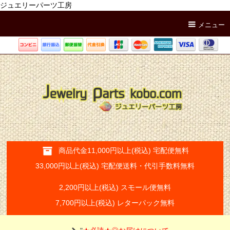
ジュエリーパーツ工房
メニュー
商品代金11,000円以上(税込) 宅配便無料
33,000円以上(税込) 宅配便送料・代引手数料無料
2,200円以上(税込) スモール便無料
7,700円以上(税込) レターパック無料