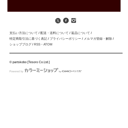
支払い方法について
/
配送・送料について
/
返品について
/
特定商取引法に基づく表記
/
プライバシーポリシー
/
メルマガ登録・解除
/
ショップブログ
/
RSS
・
ATOM
© partskobo [Tesoro Co.Ltd.]
Powered by