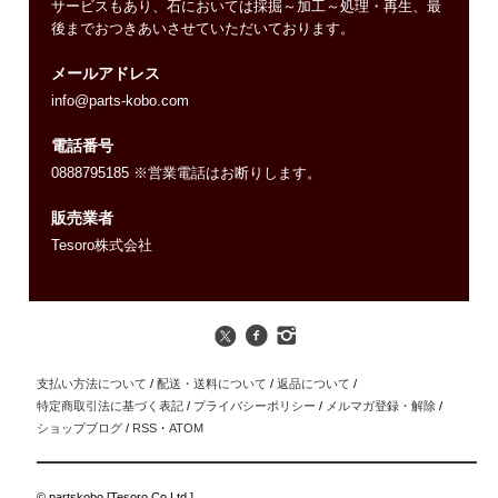
サービスもあり、石においては採掘～加工～処理・再生、最
後までおつきあいさせていただいております。
メールアドレス
info@parts-kobo.com
電話番号
0888795185 ※営業電話はお断りします。
販売業者
Tesoro株式会社
支払い方法について
/
配送・送料について
/
返品について
/
特定商取引法に基づく表記
/
プライバシーポリシー
/
メルマガ登録・解除
/
ショップブログ
/
RSS
・
ATOM
© partskobo [Tesoro Co.Ltd.]