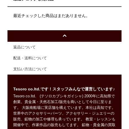
最近チェックした商品はまだありません。
返品について
配送・送料について
支払い方法について
Tesoro co.ltd.です！スタッフみんなで運営しています♪
Tesoro co.ltd. (テソロカブシキガイシャ) 2000年に高知県で
創業。貴金属・天然石加工/販売を商いとして今日に至りま
す。 大阪南船場に実店舗を構えています。本社は高知です。
世界中のアクセサリーパーツ、アクセサリー・ジュエリーの
販売、鉱物の加工や修理も承っています。 教室・レッスンも
開催中で、作家作品の販売もしてます。 鉱物・貴金属の買取