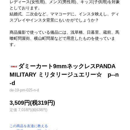
レディース(女性用)、メンズ(男性用)、キッズ(子供用)を対象
としております。
結婚式、二次会など、ママコーデに。インスタ映えし、ディ
スプレイやインスタ背景にもいかがでしょうか？
商品撮影で使っている備品には、浅草橋、日暮里、蔵前、馬
喰町問屋街、横山町問屋などで用意したものを使っていま
す。
ダミーカート9mmネックレスPANDA
MILITARY ミリタリージュエリー☆ p--n
-d
de-19-pm-025-n-d
3,509円(税319円)
定価 7,018円(税638円)
この商品を友達に教える