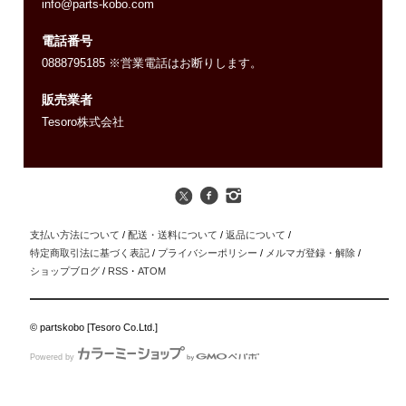
info@parts-kobo.com
電話番号
0888795185 ※営業電話はお断りします。
販売業者
Tesoro株式会社
支払い方法について
/
配送・送料について
/
返品について
/
特定商取引法に基づく表記
/
プライバシーポリシー
/
メルマガ登録・解除
/
ショップブログ
/
RSS
・
ATOM
© partskobo [Tesoro Co.Ltd.]
Powered by