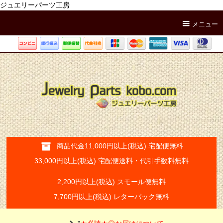
ジュエリーパーツ工房
メニュー
商品代金11,000円以上(税込) 宅配便無料
33,000円以上(税込) 宅配便送料・代引手数料無料
2,200円以上(税込) スモール便無料
7,700円以上(税込) レターパック無料