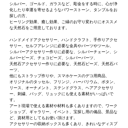
シルバー、ゴールド、ガラスなど、彫金をする時に、心が浄
化したり幸運を寄せるようなパワーストーン、タンブルをお
探しの方、
ヒーリング効果、癒し効果、ご縁のお守り変わりにオススメ
な天然石をご用意しております。
ハンドメイドアクセサリー、ハンドクラフト、手作りアクセ
サリー、セルフアレンジに必要な金具やパーツやツール、
シルバーアクセサリー作りに必要な、シルバーチェーン、シ
ルバービーズ、チェコビーズ、シルバーパーツ、
天然石アクセサリー作りに必要な、天然石ビーズ、天然石パ
ーツ、
他にもストラップ作りや、スマホケースのデコ用商品、
オリジナルのタッセル、フリンジ、ハーバリウム、ボタン、
リース、オーナメント、ステンドグラス、ヘアアクセサリ
ー、刺繍、バッグ、リュックにも使える素材がいっぱいで
す。
アート現場で使える素材や材料も多くありますので、ワーク
ショップ、ギャラリー、イベント、宝探し用の備品、景品な
ど、資材用としてもお使い頂けます。
アクセサリーの収納ボックスも多くあり、きれいなディスプ