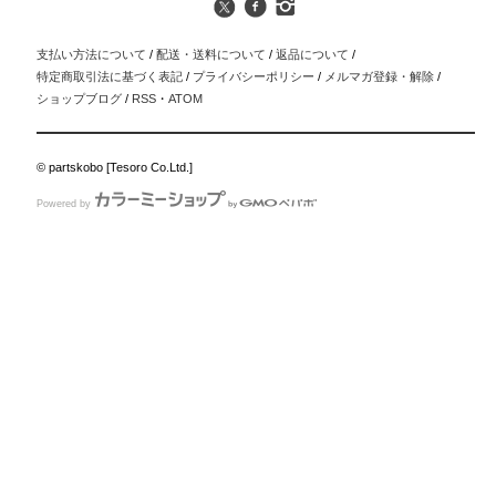
支払い方法について
/
配送・送料について
/
返品について
/
特定商取引法に基づく表記
/
プライバシーポリシー
/
メルマガ登録・解除
/
ショップブログ
/
RSS
・
ATOM
© partskobo [Tesoro Co.Ltd.]
Powered by