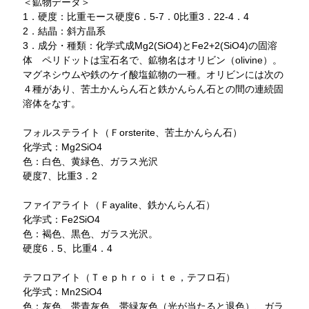
＜鉱物データ＞
1．硬度：比重モース硬度6．5-7．0比重3．22-4．4
2．結晶：斜方晶系
3．成分・種類：化学式成Mg2(SiO4)とFe2+2(SiO4)の固溶
体 ペリドットは宝石名で、鉱物名はオリビン（olivine）。
マグネシウムや鉄のケイ酸塩鉱物の一種。オリビンには次の
４種があり、苦土かんらん石と鉄かんらん石との間の連続固
溶体をなす。
フォルステライト（Ｆorsterite、苦土かんらん石）
化学式：Mg2SiO4
色：白色、黄緑色、ガラス光沢
硬度7、比重3．2
ファイアライト（Ｆayalite、鉄かんらん石）
化学式：Fe2SiO4
色：褐色、黒色、ガラス光沢。
硬度6．5、比重4．4
テフロアイト（Ｔｅｐｈｒｏｉｔｅ，テフロ石）
化学式：Mn2SiO4
色：灰色、帯青灰色、帯緑灰色（光が当たると退色）、ガラ