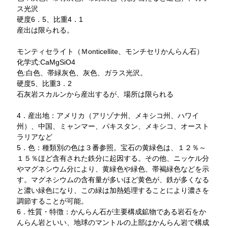
ス光沢
硬度6．5、比重4．1
産出は限られる。
モンティセライト（Ｍonticellite、モンチセリかんらん石）
化学式:CaMgSiO4
色:白色、帯緑灰色、灰色、ガラス光沢。
硬度5、比重3．2
石灰岩スカルンから産出するが、場所は限られる
4．産出地：アメリカ（アリゾナ州、メキシコ州、ハワイ
州）、中国、ミャンマー、パキスタン、メキシコ、オースト
ラリアなど
5．色：種類別の色は３番参照。宝石の黄緑色は、１２％～
１５％ほど含有された鉄分に起因する。その他、ニッケル分
やマグネシウム分により、黄緑色や緑色、帯褐緑色などを示
す。マグネシウムの含有量が多いほど黄色が、鉄が多くなる
と濃い緑色になり、この緑は加熱処理することにより濃さを
調節することが可能。
6．性質・特徴：かんらん石が主要構成鉱物である岩石をか
んらん岩といい、地球のマントルの上部はかんらん岩で構成