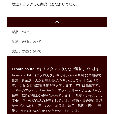
最近チェックした商品はまだありません。
返品について
配送・送料について
支払い方法について
Tesoro co.ltd.です！スタッフみんなで運営しています♪
Tesoro co.ltd. (テソロカブシキガイシャ) 2000年に高知県で
創業。貴金属・天然石加工/販売を商いとして今日に至りま
す。 大阪南船場に実店舗を構えています。本社は高知です。
世界中のアクセサリーパーツ、アクセサリー・ジュエリーの
販売、鉱物の加工や修理も承っています。 教室・レッスンも
開催中で、作家作品の販売もしてます。 鉱物・貴金属の買取
サービスもあり、石においては採掘～加工～処理・再生、最
後までおつきあいさせていただいております。