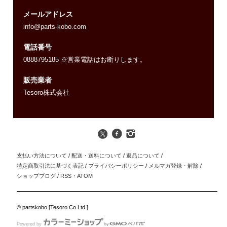
メールアドレス
info@parts-kobo.com
電話番号
0888795185 ※営業電話はお断りします。
販売業者
Tesoro株式会社
支払い方法について
/
配送・送料について
/
返品について
/
特定商取引法に基づく表記
/
プライバシーポリシー
/
メルマガ登録・解除
/
ショップブログ
/
RSS
・
ATOM
© partskobo [Tesoro Co.Ltd.]
Powered by