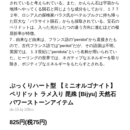
されていると考えられている。また、かんらん石は宇宙から
地球へやってくる隕石と同じような成分をしており、１７７
２年、ロシア人の探検家パラス氏がペテルブルクに持ち帰っ
た巨大な「パラサイト隕石」からも採取されている。宝石の
ペリドットは、入った光がふたつの違う方向に進むほどの複
屈折率が特徴。
7．由来など由来は、フランス語の“peridot”から直接きたも
ので、古代フランス語では“peritot”だが、その語源は不明。
英国では、１３世紀に“peridota”という名称が用いられてい
た。ヒーリングの世界では、ネガティブなエネルギーを取り
除き、ポジティブなエネルギーをもたらすとされる。
ぷっくりハート型 【ミニオルゴナイト】
ペリドット ラメ入り 毘殊 [Bijyu] 天然石
パワーストーンアイテム
de-15-bj-108cc
825円(税75円)