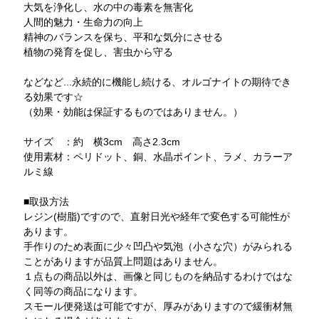
大気を浄化し、水の中の毒素を無害化
人間的魅力・生命力の向上
精神のバランスを保ち、平和な気分にさせる
植物の発育を促し、害虫から守る
などなど...永続的に機能し続ける、オルゴナイトの期待でき
る効果です☆
（効果・効能は保証するものではありません。）
サイズ ：約 横3cm 高さ2.3cm
使用素材：ペリドット、銅、水晶ポイント、ラメ、カラーア
ルミ線
■取扱方法
レジン(樹脂)ですので、直射日光や経年で変色する可能性が
あります。
手作りのため表面に少々凹凸や気泡（小さな穴）がみられる
ことがありますが品質上問題はありません。
１点もの商品以外は、画像と同じものを納品するわけではな
く同等の商品になります。
スモール便発送は可能ですが、厚みがありますので緩衝材無