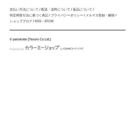
支払い方法について
/
配送・送料について
/
返品について
/
特定商取引法に基づく表記
/
プライバシーポリシー
/
メルマガ登録・解除
/
ショップブログ
/
RSS
・
ATOM
© partskobo [Tesoro Co.Ltd.]
Powered by