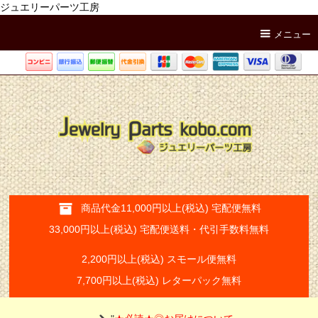
ジュエリーパーツ工房
メニュー
商品代金11,000円以上(税込) 宅配便無料
33,000円以上(税込) 宅配便送料・代引手数料無料
2,200円以上(税込) スモール便無料
7,700円以上(税込) レターパック無料