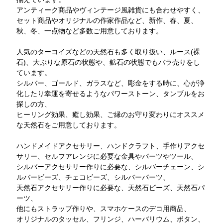
アンティーク商品やヴィンテージ風雑貨にも合わせやすく、
セット商品やオリジナルの作家作品など、新作、春、夏、
秋、冬、一点物など多数ご用意しております。
人気のターコイズなどの天然石も多く取り扱い、ルース(裸
石)、大ぶりな原石の状態や、鉱石の状態でもバラ売りをし
ています。
シルバー、ゴールド、ガラスなど、彫金をする時に、心が浄
化したり幸運を寄せるようなパワーストーン、タンブルをお
探しの方、
ヒーリング効果、癒し効果、ご縁のお守り変わりにオススメ
な天然石をご用意しております。
ハンドメイドアクセサリー、ハンドクラフト、手作りアクセ
サリー、セルフアレンジに必要な金具やパーツやツール、
シルバーアクセサリー作りに必要な、シルバーチェーン、シ
ルバービーズ、チェコビーズ、シルバーパーツ、
天然石アクセサリー作りに必要な、天然石ビーズ、天然石パ
ーツ、
他にもストラップ作りや、スマホケースのデコ用商品、
オリジナルのタッセル、フリンジ、ハーバリウム、ボタン、