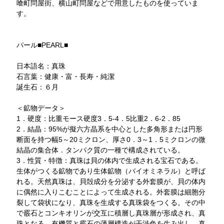
喰町問屋街、横山町問屋などで用意したものを使っていま
す。
パール■PEARL■
日本語名：真珠
石言葉：健康・富・長寿・純潔
誕生石：６月
＜鉱物データ＞
1．硬度：比重モース硬度3．5-4．5比重2．6-2．85
2．結晶：95%が擬六方晶系を中心とした多角形または円形
断面を持つ幅5～20ミクロン、厚さ0．3～1．5ミクロンの微
結晶の集合体．タンパク質の一種で構成されている。
3．性質・特徴：真珠は貝の体内で生成される宝石である。
生体がつくる鉱物であり生体鉱物（バイオミネラル）と呼ば
れる。天然真珠は、貝殻成分を分泌する外套膜が、貝の体内
に偶然に入りこむことによって生成される。外套膜は細胞分
裂して袋状になり、真珠を生成する真珠袋をつくる。その中
で霰石とコンキオリンが交互に積層し真珠層が形成され、真
珠となる。有機質と霰石の薄層構造が干渉色を生み出し、真