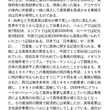
珠特有の虹色効果が生じる。球体に削った核を、アコヤガイ
の体内に外套膜と一緒に挿入して真珠層を形成させる養殖方
法は日本が発明したものである。
4．由来など天然真珠は産出が稀で美しい光沢に富むため、
世界中で古くから宝石として珍重された。ペルシアでは紀元
前7世紀頃、エジプトでは紀元前3200年頃、ローマでは紀元
前3世紀頃、中国では紀元前2300年頃から真珠が用いられて
いたという記録がある。日本では「日本書紀」や「古事
記」、「万葉集」にすでに真珠に関する記述が見られる。養
殖による真珠生産の歴史も古く、中国で１１世紀頃には行わ
れていた。現在日本で行われている養殖の技術は、イギリス
の生物学者ウィリアム・サビル－ケントによって開発され、
日本の見瀬辰平と西川藤吉に伝えられたことから始まる。見
瀬は１９０７年にこの養殖技術の特許権を申請。１９１６年
に特許権が与えられるとすぐにアコヤ貝を使った養殖が開始
された。西川は御木本幸吉（現ミキモトの創業者）の娘と結
婚し、ミキモトの発展に貢献している。1930年代にクウェ
ートやバーレーンなど真珠を重要な産業としていた国は養殖
貝による真珠の出現によって真珠産業が成り立たなくなっ
た。その後油田の開発で経済的には発展したが、真珠産業は
文化保存事業のレベルにまで縮小してしまっている。成分が