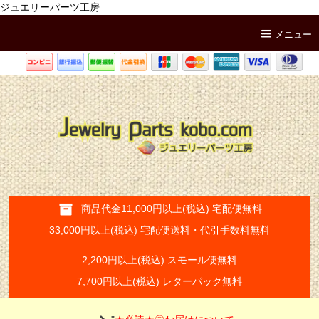
ジュエリーパーツ工房
メニュー
商品代金11,000円以上(税込) 宅配便無料
33,000円以上(税込) 宅配便送料・代引手数料無料
2,200円以上(税込) スモール便無料
7,700円以上(税込) レターパック無料