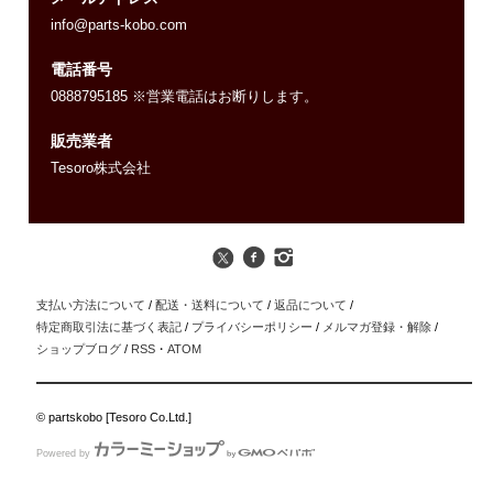
info@parts-kobo.com
電話番号
0888795185 ※営業電話はお断りします。
販売業者
Tesoro株式会社
支払い方法について
/
配送・送料について
/
返品について
/
特定商取引法に基づく表記
/
プライバシーポリシー
/
メルマガ登録・解除
/
ショップブログ
/
RSS
・
ATOM
© partskobo [Tesoro Co.Ltd.]
Powered by