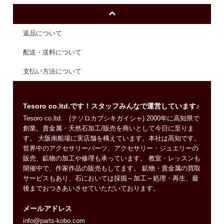
返品について
配送・送料について
支払い方法について
Tesoro co.ltd.です！スタッフみんなで運営しています♪
Tesoro co.ltd. (テソロカブシキガイシャ) 2000年に高知県で
創業。貴金属・天然石加工/販売を商いとして今日に至りま
す。 大阪南船場に実店舗を構えています。本社は高知です。
世界中のアクセサリーパーツ、アクセサリー・ジュエリーの
販売、鉱物の加工や修理も承っています。 教室・レッスンも
開催中で、作家作品の販売もしてます。 鉱物・貴金属の買取
サービスもあり、石においては採掘～加工～処理・再生、最
後までおつきあいさせていただいております。
メールアドレス
info@parts-kobo.com