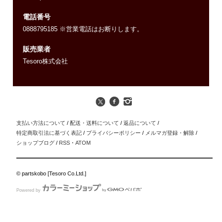
電話番号
0888795185 ※営業電話はお断りします。
販売業者
Tesoro株式会社
支払い方法について
/
配送・送料について
/
返品について
/
特定商取引法に基づく表記
/
プライバシーポリシー
/
メルマガ登録・解除
/
ショップブログ
/
RSS
・
ATOM
© partskobo [Tesoro Co.Ltd.]
Powered by