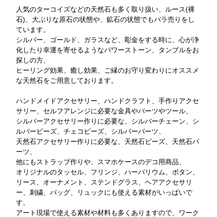
人気のターコイズなどの天然石も多く取り扱い、ルース(裸
石)、大ぶりな原石の状態や、鉱石の状態でもバラ売りをし
ています。
シルバー、ゴールド、ガラスなど、彫金をする時に、心が浄
化したり幸運を寄せるようなパワーストーン、タンブルをお
探しの方、
ヒーリング効果、癒し効果、ご縁のお守り変わりにオススメ
な天然石をご用意しております。
ハンドメイドアクセサリー、ハンドクラフト、手作りアクセ
サリー、セルフアレンジに必要な金具やパーツやツール、
シルバーアクセサリー作りに必要な、シルバーチェーン、シ
ルバービーズ、チェコビーズ、シルバーパーツ、
天然石アクセサリー作りに必要な、天然石ビーズ、天然石パ
ーツ、
他にもストラップ作りや、スマホケースのデコ用商品、
オリジナルのタッセル、フリンジ、ハーバリウム、ボタン、
リース、オーナメント、ステンドグラス、ヘアアクセサリ
ー、刺繍、バッグ、リュックにも使える素材がいっぱいで
す。
アート現場で使える素材や材料も多くありますので、ワーク