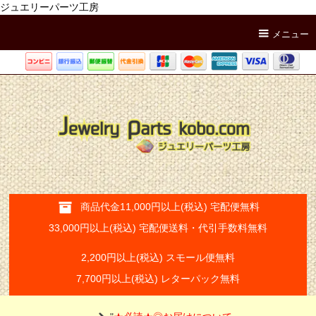
ジュエリーパーツ工房
メニュー
商品代金11,000円以上(税込) 宅配便無料
33,000円以上(税込) 宅配便送料・代引手数料無料
2,200円以上(税込) スモール便無料
7,700円以上(税込) レターパック無料