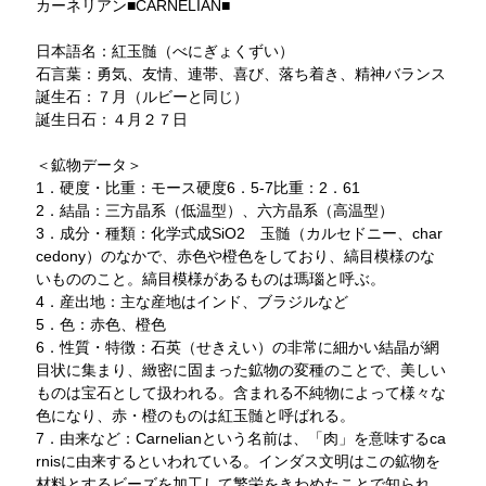
カーネリアン■CARNELIAN■
日本語名：紅玉髄（べにぎょくずい）
石言葉：勇気、友情、連帯、喜び、落ち着き、精神バランス
誕生石：７月（ルビーと同じ）
誕生日石：４月２７日
＜鉱物データ＞
1．硬度・比重：モース硬度6．5-7比重：2．61
2．結晶：三方晶系（低温型）、六方晶系（高温型）
3．成分・種類：化学式成SiO2 玉髄（カルセドニー、char
cedony）のなかで、赤色や橙色をしており、縞目模様のな
いもののこと。縞目模様があるものは瑪瑙と呼ぶ。
4．産出地：主な産地はインド、ブラジルなど
5．色：赤色、橙色
6．性質・特徴：石英（せきえい）の非常に細かい結晶が網
目状に集まり、緻密に固まった鉱物の変種のことで、美しい
ものは宝石として扱われる。含まれる不純物によって様々な
色になり、赤・橙のものは紅玉髄と呼ばれる。
7．由来など：Carnelianという名前は、「肉」を意味するca
rnisに由来するといわれている。インダス文明はこの鉱物を
材料とするビーズを加工して繁栄をきわめたことで知られ