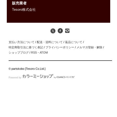
販売業者
Tesoro株式会社
支払い方法について
/
配送・送料について
/
返品について
/
特定商取引法に基づく表記
/
プライバシーポリシー
/
メルマガ登録・解除
/
ショップブログ
/
RSS
・
ATOM
© partskobo [Tesoro Co.Ltd.]
Powered by