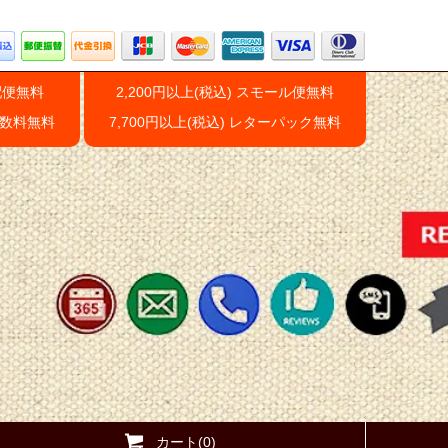
配便無料
2,200円以上(税込) スモール便無料
手数料無料
7,700円以上(税込) レターパック無料
カート(0)