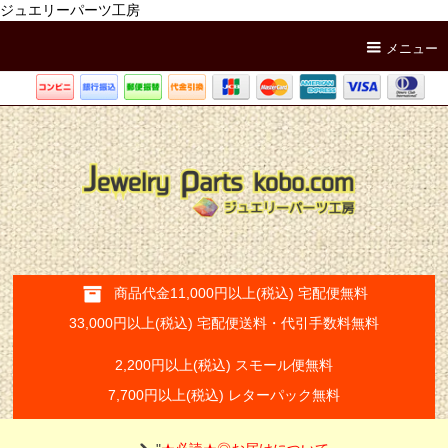
ジュエリーパーツ工房
メニュー
商品代金11,000円以上(税込) 宅配便無料
33,000円以上(税込) 宅配便送料・代引手数料無料
2,200円以上(税込) スモール便無料
7,700円以上(税込) レターパック無料