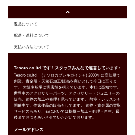
返品について
配送・送料について
支払い方法について
Tesoro co.ltd.です！スタッフみんなで運営しています♪
Tesoro co.ltd. (テソロカブシキガイシャ) 2000年に高知県で
創業。貴金属・天然石加工/販売を商いとして今日に至りま
す。 大阪南船場に実店舗を構えています。本社は高知です。
世界中のアクセサリーパーツ、アクセサリー・ジュエリーの
販売、鉱物の加工や修理も承っています。 教室・レッスンも
開催中で、作家作品の販売もしてます。 鉱物・貴金属の買取
サービスもあり、石においては採掘～加工～処理・再生、最
後までおつきあいさせていただいております。
メールアドレス