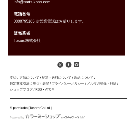
info@parts-kobo.com
電話番号
0888795185 ※営業電話はお断りします。
販売業者
Tesoro株式会社
支払い方法について
/
配送・送料について
/
返品について
/
特定商取引法に基づく表記
/
プライバシーポリシー
/
メルマガ登録・解除
/
ショップブログ
/
RSS
・
ATOM
© partskobo [Tesoro Co.Ltd.]
Powered by