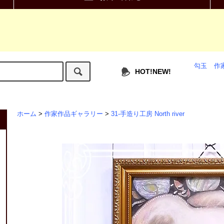
勾玉
作
HOT!NEW!
ホーム
>
作家作品ギャラリー
>
31-手造り工房 North river