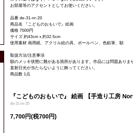
お部屋等のアクセントとしてお使いください。
品番 de-31-nr-20
商品名 『こどものおもいで』絵画
価格 7000円
サイズ 約43cmｘ約32.5cm
使用素材 画用紙、アクリル絵の具、ボールペン、色鉛筆、額
取扱方法/注意事項
額のメッキ状態に難がある箇所があります。作品には問題ありま
直射日光が当たらないように飾ってください。
商品数 1点
『こどものおもいで』 絵画 【手造り工房 North r
de-31-nr-20
7,700円(税700円)