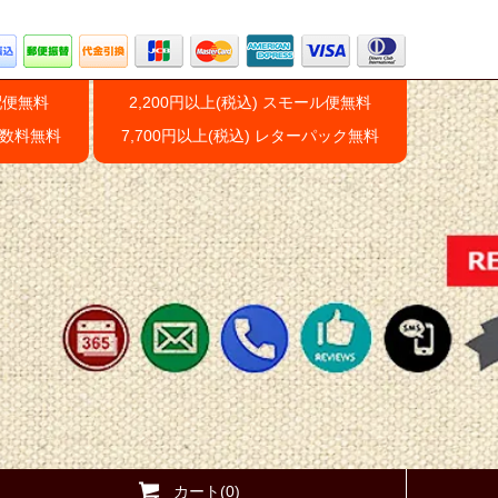
配便無料
2,200円以上(税込) スモール便無料
手数料無料
7,700円以上(税込) レターパック無料
カート(0)