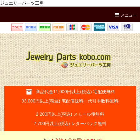
ジュエリーパーツ工房
メニュー
商品代金11,000円以上(税込) 宅配便無料
33,000円以上(税込) 宅配便送料・代引手数料無料
2,200円以上(税込) スモール便無料
7,700円以上(税込) レターパック無料