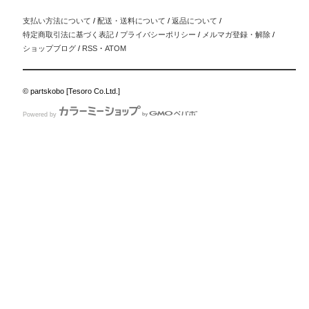
支払い方法について
/
配送・送料について
/
返品について
/
特定商取引法に基づく表記
/
プライバシーポリシー
/
メルマガ登録・解除
/
ショップブログ
/
RSS
・
ATOM
© partskobo [Tesoro Co.Ltd.]
Powered by