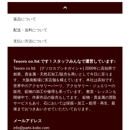
返品について
配送・送料について
支払い方法について
Tesoro co.ltd.です！スタッフみんなで運営しています♪
Tesoro co.ltd. (テソロカブシキガイシャ) 2000年に高知県で
創業。貴金属・天然石加工/販売を商いとして今日に至りま
す。 大阪南船場に実店舗を構えています。本社は高知です。
世界中のアクセサリーパーツ、アクセサリー・ジュエリーの
販売、鉱物の加工や修理も承っています。 教室・レッスンも
開催中で、作家作品の販売もしてます。 鉱物・貴金属の買取
サービスもあり、石においては採掘～加工～処理・再生、最
後までおつきあいさせていただいております。
メールアドレス
info@parts-kobo.com