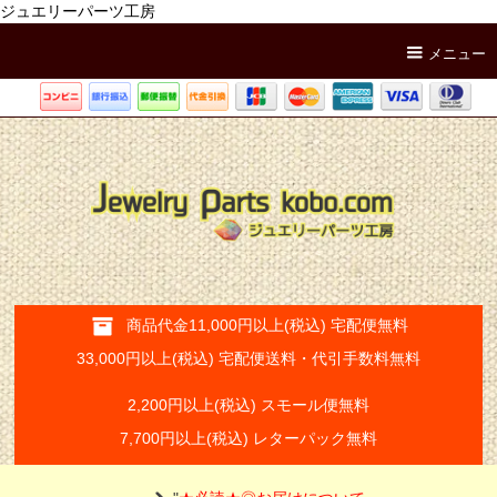
ジュエリーパーツ工房
メニュー
商品代金11,000円以上(税込) 宅配便無料
33,000円以上(税込) 宅配便送料・代引手数料無料
2,200円以上(税込) スモール便無料
7,700円以上(税込) レターパック無料