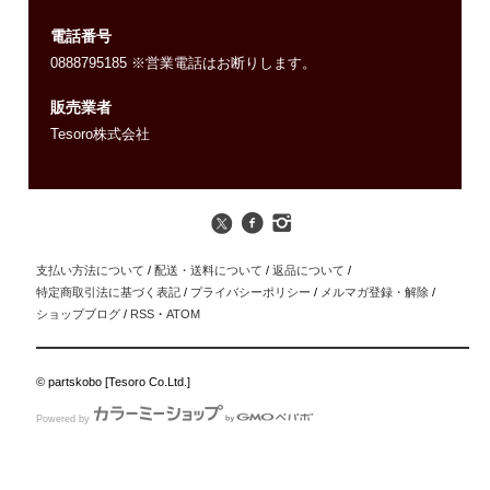
電話番号
0888795185 ※営業電話はお断りします。
販売業者
Tesoro株式会社
支払い方法について
/
配送・送料について
/
返品について
/
特定商取引法に基づく表記
/
プライバシーポリシー
/
メルマガ登録・解除
/
ショップブログ
/
RSS
・
ATOM
© partskobo [Tesoro Co.Ltd.]
Powered by