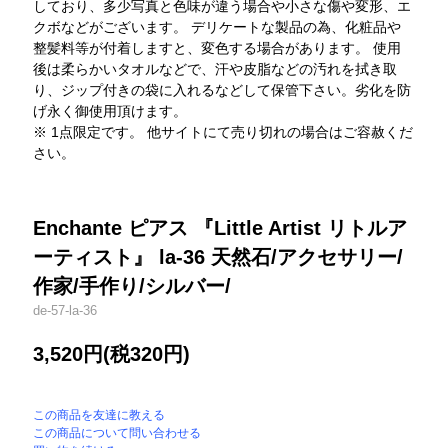
しており、多少写真と色味が違う場合や小さな傷や変形、エ
クボなどがございます。 デリケートな製品の為、化粧品や
整髪料等が付着しますと、変色する場合があります。 使用
後は柔らかいタオルなどで、汗や皮脂などの汚れを拭き取
り、ジップ付きの袋に入れるなどして保管下さい。劣化を防
げ永く御使用頂けます。
※ 1点限定です。 他サイトにて売り切れの場合はご容赦くだ
さい。
Enchante ピアス 『Little Artist リトルア
ーティスト』 la-36 天然石/アクセサリー/
作家/手作り/シルバー/
de-57-la-36
3,520円(税320円)
この商品を友達に教える
この商品について問い合わせる