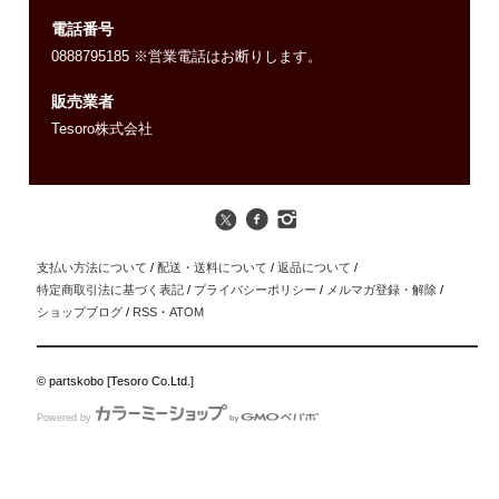
電話番号
0888795185 ※営業電話はお断りします。
販売業者
Tesoro株式会社
支払い方法について
/
配送・送料について
/
返品について
/
特定商取引法に基づく表記
/
プライバシーポリシー
/
メルマガ登録・解除
/
ショップブログ
/
RSS
・
ATOM
© partskobo [Tesoro Co.Ltd.]
Powered by