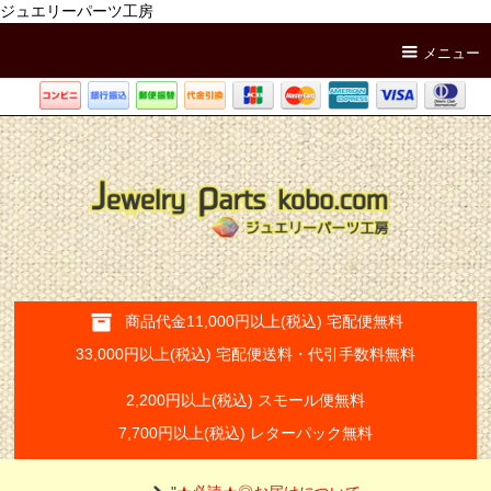
ジュエリーパーツ工房
メニュー
商品代金11,000円以上(税込) 宅配便無料
33,000円以上(税込) 宅配便送料・代引手数料無料
2,200円以上(税込) スモール便無料
7,700円以上(税込) レターパック無料