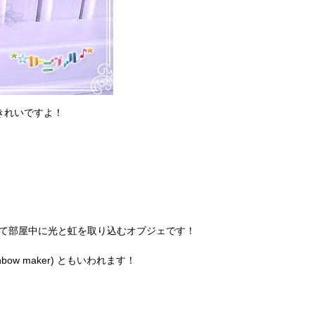
きれいですよ！
折させて部屋中に光と虹を取り込むオブジェです！
。
w maker) ともいわれます！