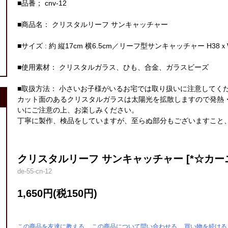
■品番； cnv-12
■商品名： クリスタルリーフ サンキャッチャー
■サイズ : 約 縦17cm 横6.5cm／リーフ型サンキャッチャー H38ｘ
■使用素材： クリスタルガラス、ひも、合金、ガラスビーズ
■取扱方法： 小さいお子様がいるお宅では取り扱いに注意してく
カット面のあるクリスタルガラスは太陽光を拡散しますので発熱
いにご注意の上、お楽しみください。
丁寧に製作、検品をしていますが、至らぬ部分もございますこと
クリスタルリーフ サンキャッチャー [*☆カーニ
de-55-cn-12
1,650円(税150円)
この商品を友達に教える
この商品について問い合わせる
買い物を続ける