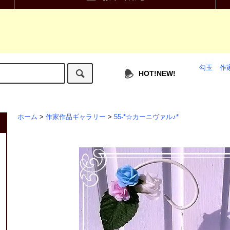
勾玉
作
HOT!NEW!
ホーム
>
作家作品ギャラリー
>
55-*☆カーニヴァル♪*