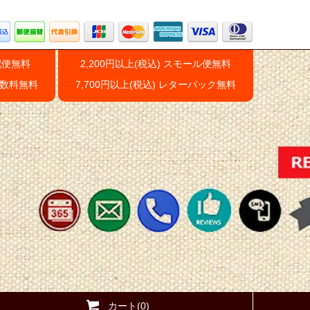
配便無料
2,200円以上(税込) スモール便無料
手数料無料
7,700円以上(税込) レターパック無料
カート(0)