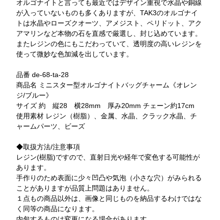
オルゴナイトと言っても最近ではデザイン重視で水晶や銅線
が入っていないものも多くありますが、TAK3のオルゴナイ
トは水晶やローズクオーツ、アメジスト、ペリドット、アク
アマリンなど本物の石を直感で厳選し、封じ込めています。
またレジンの色にもこだわっていて、透明度の高いレジンを
使って微妙な色加減を出しています。
品番 de-68-ta-28
商品名 ミニスター型オルゴナイトバッグチャーム《オレン
ジ/ブルー》
サイズ 約 縦28 横28mm 厚み20mm チェーン約17cm
使用素材 レジン（樹脂）、金属、水晶、クラック水晶、チ
ャームパーツ、ビーズ
◆取扱方法/注意事項
レジン(樹脂)ですので、直射日光や経年で変色する可能性が
あります。
手作りのため表面に少々凹凸や気泡（小さな穴）がみられる
ことがありますが品質上問題はありません。
１点もの商品以外は、画像と同じものを納品するわけではな
く同等の商品になります。
内包するものは変更になる場合があります。