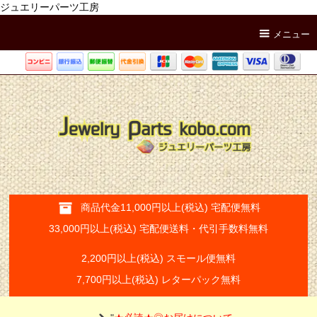
ジュエリーパーツ工房
メニュー
商品代金11,000円以上(税込) 宅配便無料
33,000円以上(税込) 宅配便送料・代引手数料無料
2,200円以上(税込) スモール便無料
7,700円以上(税込) レターパック無料