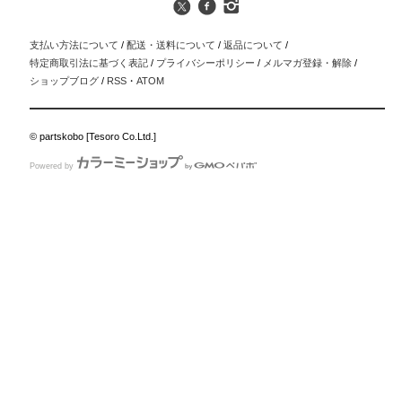
支払い方法について
/
配送・送料について
/
返品について
/
特定商取引法に基づく表記
/
プライバシーポリシー
/
メルマガ登録・解除
/
ショップブログ
/
RSS
・
ATOM
© partskobo [Tesoro Co.Ltd.]
Powered by