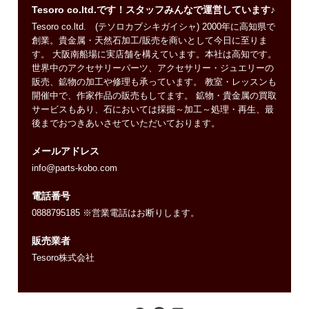
Tesoro co.ltd.です！スタッフみんなで運営しています♪
Tesoro co.ltd. (テソロカブシキガイシャ) 2000年に高知県で
創業。貴金属・天然石加工/販売を商いとして今日に至りま
す。 大阪南船場に実店舗を構えています。本社は高知です。
世界中のアクセサリーパーツ、アクセサリー・ジュエリーの
販売、鉱物の加工や修理も承っています。 教室・レッスンも
開催中で、作家作品の販売もしてます。 鉱物・貴金属の買取
サービスもあり、石においては採掘～加工～処理・再生、最
後までおつきあいさせていただいております。
メールアドレス
info@parts-kobo.com
電話番号
0888795185 ※営業電話はお断りします。
販売業者
Tesoro株式会社