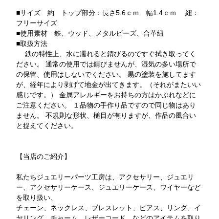
■サイズ 約 トップ部分：長さ5.6ｃｍ 幅1.4ｃｍ 紐：
フリーサイズ
■使用素材 鉄、ウッド、メタルビーズ、合革紐
■取扱方法
鉄の特性上、水に濡れると錆びるのですぐ拭き取ってく
ださい。 通常の使用では錆びませんが、湿気の多い場所で
の保管、使用はしないでください。 黒の塗装を施してます
が、経年により剥げて地金が出てきます。（それがまたいい
感じです。） 金属アレルギーをお持ちの方はかぶれなどに
ご注意ください。 １品物の手作り品ですので同じ物はあり
ません。 不規則な形状、槌目が有りますが、作品の風合い
と捉えてください。
【当店のご紹介】
私たちジュエリーパーツ工房は、アクセサリー、ジュエリ
ー、アクセサリーケース、ジュエリーケース、ワイヤーなど
を取り扱い、
チェーン、ネックレス、ブレスレット、ピアス、リング、イ
ヤリング、チャーム、レザーコード、などのアイテムを取り