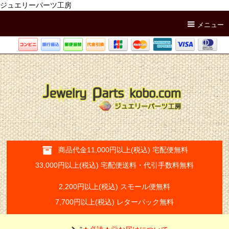
ジュエリーパーツ工房
メニュー
商品代金11,000円以上(税込) 宅配便無料
33,000円以上(税込) 宅配便送料・代引手数料無料
2,200円以上(税込) スモール便無料
7,700円以上(税込) レターパック無料