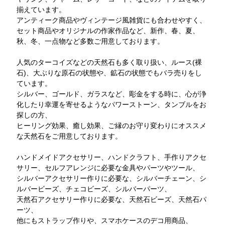
揃えています。
アンティーク商品やヴィンテージ風雑貨にも合わせやすく、
セット商品やオリジナルの作家作品など、新作、春、夏、
秋、冬、一点物など多数ご用意しております。
人気のターコイズなどの天然石も多く取り扱い、ルース(裸
石)、大ぶりな原石の状態や、鉱石の状態でもバラ売りをし
ています。
シルバー、ゴールド、ガラスなど、彫金をする時に、心が浄
化したり幸運を寄せるようなパワーストーン、タンブルをお
探しの方、
ヒーリング効果、癒し効果、ご縁のお守り変わりにオススメ
な天然石をご用意しております。
ハンドメイドアクセサリー、ハンドクラフト、手作りアクセ
サリー、セルフアレンジに必要な金具やパーツやツール、
シルバーアクセサリー作りに必要な、シルバーチェーン、シ
ルバービーズ、チェコビーズ、シルバーパーツ、
天然石アクセサリー作りに必要な、天然石ビーズ、天然石パ
ーツ、
他にもストラップ作りや、スマホケースのデコ用商品、