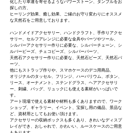
化したり幸運を寄せるようなパワーストーン、タンブルをお
探しの方、
ヒーリング効果、癒し効果、ご縁のお守り変わりにオススメ
な天然石をご用意しております。
ハンドメイドアクセサリー、ハンドクラフト、手作りアクセ
サリー、セルフアレンジに必要な金具やパーツやツール、
シルバーアクセサリー作りに必要な、シルバーチェーン、シ
ルバービーズ、チェコビーズ、シルバーパーツ、
天然石アクセサリー作りに必要な、天然石ビーズ、天然石パ
ーツ、
他にもストラップ作りや、スマホケースのデコ用商品、
オリジナルのタッセル、フリンジ、ハーバリウム、ボタン、
リース、オーナメント、ステンドグラス、ヘアアクセサリ
ー、刺繍、バッグ、リュックにも使える素材がいっぱいで
す。
アート現場で使える素材や材料も多くありますので、ワーク
ショップ、ギャラリー、イベント、宝探し用の備品、景品な
ど、資材用としてもお使い頂けます。
アクセサリーの収納ボックスも多くあり、きれいなディスプ
レイができ、おしゃれで、かわいい、ルースケースのご用意
もあります。