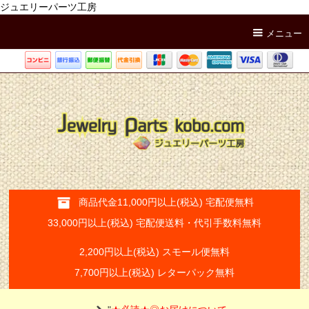
ジュエリーパーツ工房
メニュー
商品代金11,000円以上(税込) 宅配便無料
33,000円以上(税込) 宅配便送料・代引手数料無料
2,200円以上(税込) スモール便無料
7,700円以上(税込) レターパック無料