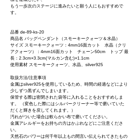
もう一歩次のステージに進みたいと願う人にもおすすめで
す。
品番 de-89-ks-20
商品名 バッグペンダント（スモーキークォーツ＆水晶）
サイズ スモーキークォーツ：4mm16面カット 水晶（クリ
アクォーツ）：4mm16面カット チェーン50cm トップ 最
長：2.3cm×3.3cm(マルカン含む)×1.1cm
使用素材 スモーキークォーツ、水晶、silver925
取扱方法/注意事項
金属はsilver925を使用しているため、時間の経過などにより
少しずつ黒ずんでしまいます。
保管する際は密閉された袋等に入れることをおすすめしま
す。 （変色した際にはシルバークリーナー等で磨いていた
だくと輝きを戻してくれます。）
汚れがついた場合は軟らかい布で磨いてください。
金属アレルギーをお持ちの方はかぶれなどにご注意くださ
い。
天然石のパワーは何千年以上もの間言い伝えられてきたもの