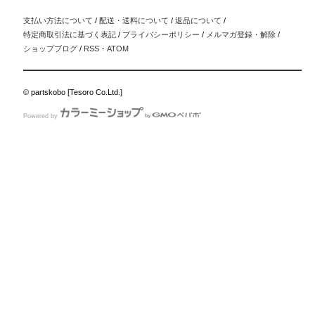
支払い方法について
/
配送・送料について
/
返品について
/
特定商取引法に基づく表記
/
プライバシーポリシー
/
メルマガ登録・解除
/
ショップブログ
/
RSS
・
ATOM
© partskobo [Tesoro Co.Ltd.]
Powered by