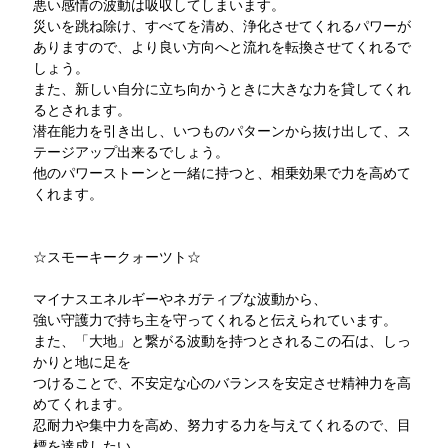
悪い感情の波動は吸収してしまいます。
災いを跳ね除け、すべてを清め、浄化させてくれるパワーが
ありますので、より良い方向へと流れを転換させてくれるで
しょう。
また、新しい自分に立ち向かうときに大きな力を貸してくれ
るとされます。
潜在能力を引き出し、いつものパターンから抜け出して、ス
テージアップ出来るでしょう。
他のパワーストーンと一緒に持つと、相乗効果で力を高めて
くれます。
☆スモーキークォーツト☆
マイナスエネルギーやネガティブな波動から、
強い守護力で持ち主を守ってくれると伝えられています。
また、「大地」と繋がる波動を持つとされるこの石は、しっ
かりと地に足を
つけることで、不安定な心のバランスを安定させ精神力を高
めてくれます。
忍耐力や集中力を高め、努力する力を与えてくれるので、目
標を達成したい、