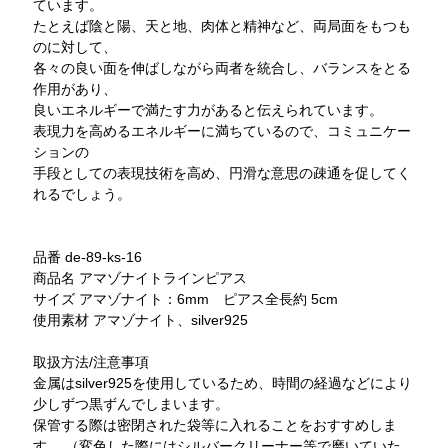
ています。
たとえば陰と陽、天と地、肉体と精神など、両局面をもつも
のに対して、
各々の良い面を伸ばしながら両者を統合し、バランスをとる
作用があり、
良いエネルギーで満たす力があると伝えられています。
表現力を高めるエネルギーに満ちているので、コミュニケー
ションの
手段としての表現技術を高め、円滑な意思の疎通を促してく
れるでしょう。
品番 de-89-ks-16
商品名 アマゾナイトラインピアス
サイズ アマゾナイト：6mm ピアス全長約 5cm
使用素材 アマゾナイト、silver925
取扱方法/注意事項
金属はsilver925を使用しているため、時間の経過などにより
少しずつ黒ずんでしまいます。
保管する際は密閉された袋等に入れることをおすすめしま
す。 （変色した際にはシルバークリーナー等で磨いていた