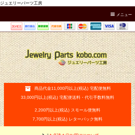
ジュエリーパーツ工房
メニュー
商品代金11,000円以上(税込) 宅配便無料
33,000円以上(税込) 宅配便送料・代引手数料無料
2,200円以上(税込) スモール便無料
7,700円以上(税込) レターパック無料