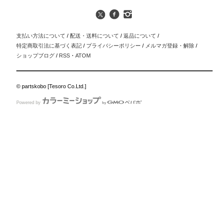
支払い方法について
/
配送・送料について
/
返品について
/
特定商取引法に基づく表記
/
プライバシーポリシー
/
メルマガ登録・解除
/
ショップブログ
/
RSS
・
ATOM
© partskobo [Tesoro Co.Ltd.]
Powered by