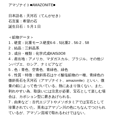
アマゾナイト■AMAZONITE■
日本語名：天河石（てんがせき）
石言葉：希望の石
誕生日石：５月１日
＜鉱物データ＞
1．硬度：比重モース硬度6-6．5比重2．56-2．58
2．結晶：三斜晶系
3．成分・種類：化学式成KAlSi3O8
4．産出地：アメリカ、マダガスカル、ブラジル。その他ジ
ンバブエ、ロシア、ナミビアなど
5．色：青色、空青色、青緑色、緑色
6．性質・特徴：微斜長石はケイ酸塩鉱物の一種。青緑色の
微斜長石を天河石（アマゾナイト、amazonite）といい、微
量の鉛によって色づいている。熱にあまり強くない。また、
剥れやすい為、取扱いには注意が必要。宝石として楽しむ場
合は、カボション型に磨きあげられる。
7．由来など：古代エジプトやメソポタミアでは宝石として
珍重されていた。英名はアマゾン川の色にちなんでつけられ
ているが、アマゾン流域で取れるわけではない。