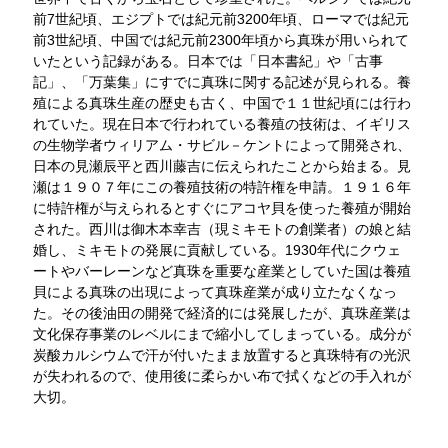
前7世紀頃、エジプトでは紀元前3200年頃、ローマでは紀元
前3世紀頃、中国では紀元前2300年頃から真珠が用いられて
いたという記録がある。日本では「日本書紀」や「古事
記」、「万葉集」にすでに真珠に関する記述が見られる。養
殖による真珠生産の歴史も古く、中国で１１世紀頃には行わ
れていた。現在日本で行われている養殖の技術は、イギリス
の生物学者ウィリアム・サビル－ケントによって開発され、
日本の見瀬辰平と西川藤吉に伝えられたことから始まる。見
瀬は１９０７年にこの養殖技術の特許権を申請。１９１６年
に特許権が与えられるとすぐにアコヤ貝を使った養殖が開始
された。西川は御木本幸吉（現ミキモトの創業者）の娘と結
婚し、ミキモトの発展に貢献している。1930年代にクウェ
ートやバーレーンなど真珠を重要な産業としていた国は養殖
貝による真珠の出現によって真珠産業が成り立たなくなっ
た。その後油田の開発で経済的には発展したが、真珠産業は
文化保存事業のレベルにまで縮小してしまっている。成分が
炭酸カルシウムで汗が付いたまま放置すると真珠特有の光沢
が失われるので、使用後に柔らかい布で拭くなどの手入れが
大切。