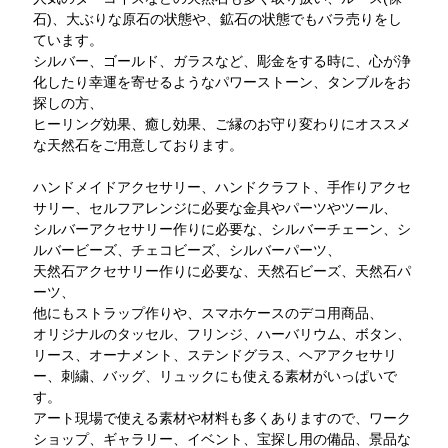
石)、大ぶりな原石の状態や、鉱石の状態でもバラ売りをし
ています。
シルバー、ゴールド、ガラスなど、彫金をする時に、心が浄
化したり幸運を寄せるようなパワーストーン、タンブルをお
探しの方、
ヒーリング効果、癒し効果、ご縁のお守り変わりにオススメ
な天然石をご用意しております。
ハンドメイドアクセサリー、ハンドクラフト、手作りアクセ
サリー、セルフアレンジに必要な金具やパーツやツール、
シルバーアクセサリー作りに必要な、シルバーチェーン、シ
ルバービーズ、チェコビーズ、シルバーパーツ、
天然石アクセサリー作りに必要な、天然石ビーズ、天然石パ
ーツ、
他にもストラップ作りや、スマホケースのデコ用商品、
オリジナルのタッセル、フリンジ、ハーバリウム、ボタン、
リース、オーナメント、ステンドグラス、ヘアアクセサリ
ー、刺繍、バッグ、リュックにも使える素材がいっぱいで
す。
アート現場で使える素材や材料も多くありますので、ワーク
ショップ、ギャラリー、イベント、宝探し用の備品、景品な