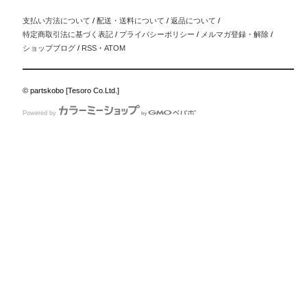
支払い方法について
/
配送・送料について
/
返品について
/
特定商取引法に基づく表記
/
プライバシーポリシー
/
メルマガ登録・解除
/
ショップブログ
/
RSS
・
ATOM
© partskobo [Tesoro Co.Ltd.]
Powered by