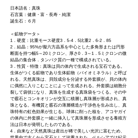
日本語名：真珠
石言葉：健康・富・長寿・純潔
誕生石：６月
＜鉱物データ＞
1．硬度：比重モース硬度3．5-4．5比重2．6-2．85
2．結晶：95%が擬六方晶系を中心とした多角形または円形
断面を持つ幅5～20ミクロン、厚さ0．3～1．5ミクロンの微
結晶の集合体．タンパク質の一種で構成されている。
3．性質・特徴：真珠は貝の体内で生成される宝石である。
生体がつくる鉱物であり生体鉱物（バイオミネラル）と呼ば
れる。天然真珠は、貝殻成分を分泌する外套膜が、貝の体内
に偶然に入りこむことによって生成される。外套膜は細胞分
裂して袋状になり、真珠を生成する真珠袋をつくる。その中
で霰石とコンキオリンが交互に積層し真珠層が形成され、真
珠となる。有機質と霰石の薄層構造が干渉色を生み出し、真
珠特有の虹色効果が生じる。球体に削った核を、アコヤガイ
の体内に外套膜と一緒に挿入して真珠層を形成させる養殖方
法は日本が発明したものである。
4．由来など天然真珠は産出が稀で美しい光沢に富むため、
世界中で古くから宝石として珍重された。ペルシアでは紀元